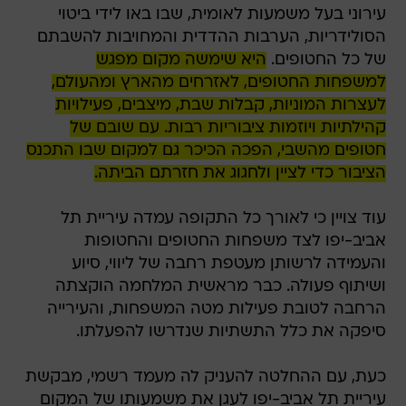
עירוני בעל משמעות לאומית, שבו באו לידי ביטוי
הסולידריות, הערבות ההדדית והמחויבות להשבתם
של כל החטופים.
היא שימשה מקום מפגש
למשפחות החטופים, לאזרחים מהארץ ומהעולם,
לעצרות המוניות, קבלות שבת, מיצבים, פעילויות
קהילתיות ויוזמות ציבוריות רבות. עם שובם של
חטופים מהשבי, הפכה הכיכר גם למקום שבו התכנס
הציבור כדי לציין ולחגוג את חזרתם הביתה.
עוד צויין כי לאורך כל התקופה עמדה עיריית תל
אביב-יפו לצד משפחות החטופים והחטופות
והעמידה לרשותן מעטפת רחבה של ליווי, סיוע
ושיתוף פעולה. כבר מראשית המלחמה הוקצתה
הרחבה לטובת פעילות מטה המשפחות, והעירייה
סיפקה את כלל התשתיות שנדרשו להפעלתו.
כעת, עם ההחלטה להעניק לה מעמד רשמי, מבקשת
עיריית תל אביב-יפו לעגן את משמעותו של המקום