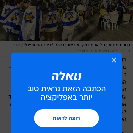
/
רחבת מוזיאון תל אביב תיקרא באופן רשמי "כיכר החטופים"
אתר
רשמי, מטה משפחות החטופים
רון חולדאי, ראש עיריית תל אביב-יפו: "היום אנחנו
מעניקים לרחבת מוזיאון תל אביב את שמה הרשמי -
כיכר החטופים. בכיכר הזאת צעקנו, בכינו, קיווינו וגם
התמלאנו באושר כשהחטופים והחטופות שבו
הביתה. לפעמים היו כאן מאות אלפים, לפעמים
עשרות בודדות. אבל דבר אחד תמיד נשאר - הביחד.
אנשים מכל קצוות החברה הישראלית הגיעו לכאן כדי
לעמוד לצד המשפחות, להיאבק למען אנשים שלא
הכירו אישית, ולא לוותר לרגע עד שישובו הביתה".