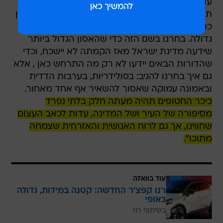
עוד הוסיף חולדאי: "בעיר תל אביב-יפו נתנו מקום,
תמיכה ובית לציבור בשעתו הקשה ביותר. עמדנו כאן
כתף אל כתף, עם כאב גדול, אבל גם עם תקווה
גדולה. בחרנו בשם הזה כדי שהאסון הגדול ביותר
שידעה מדינת ישראל מאז הקמתה לא יישכח, וכדי
שהדורות הבאים יידעו לא רק מה התרחש כאן , אלא
גם איך בחרנו להגיב: בסולידריות, בערבות הדדית
ובאמונה עמוקה שאסור להשאיר אף אחד מאחור.
כיכר החטופים תהיה מעתה חלק בלתי נפרד
מסיפורה של העיר ושל המדינה, עדות לכאב העצום
שחווינו, אך גם לרוח האנושית והאזרחית שצמחה
מתוכו".
עוד בוואלה
רנו קפצ'ר החדשה: קטנה במידות, גדולה
באופי
בשיתוף רנו