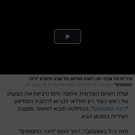
עיריית תל אביב-יפו: רחבת מוזיאון תל אביב תיקרא "כיכר
/
החטופים"
עריכה: טל אלקלעי, באדיבות עיריית תל אביב-יפו
ועדת השיום העירונית אימצה היום (רביעי) את הצעתו
של ראש העיר רון חולדאי לקרוא לרחבת המוזיאון
"
כיכר החטופים
". ההחלטה תובא לאישור מועצת
העירייה בשבוע הבא.
מאז ה-7 באוקטובר, הפך השם "כיכר החטופים"