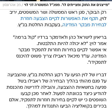
/
"מייצגים את החוק ומצייתים לו". מפכ"ל המשטרה דני לוי
ניב אהרונסון
רק הבוקר, סגן ראש הממשלה ושר המשפטים, יריב
לוין,
תקף את האפשרות לקיים הצבעה חוזרת
לבחירת מבקר המדינה
, בעקבות החלטת בג"ץ.
בריאיון לישראל כהן ולאדמקר ברדיו "קול ברמה"
אמר לוין: "לא יכולה להיות התלבטות.
אי אפשר לקיים בחירות חוזרות לתפקיד מבקר
המדינה. עו"ד מיכאל ראבילו צריך פשוט להיכנס
לתפקידו".
דבריו של לוין הגיעו על רקע החלטת בג"ץ, שהצביעה
על פגם מהותי בהליך הבחירה של ראבילו בשל
פגיעה בחשאיות ההצבעה, והובילה לדרישה מהכנסת
להודיע כיצד בכוונתה לפעול. לאחר מכן קבעו
השופטים כי יש לקיים בחירות חוזרות לתפקיד, אולם
בכירים בקואליציה הביעו התנגדות למהלך.