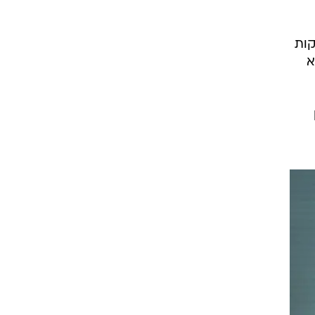
קות
א