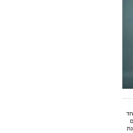
חד
ם
נת