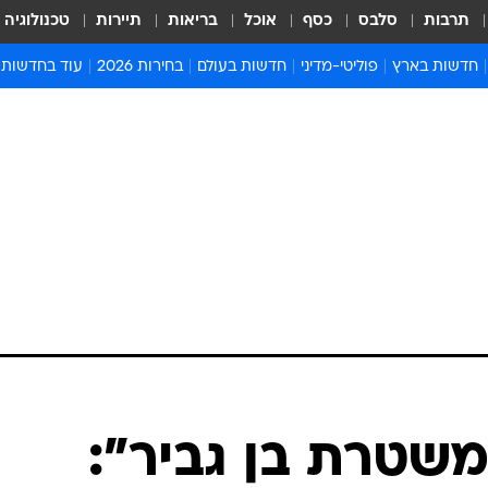
תרבות
סלבס
כסף
אוכל
בריאות
תיירות
טכנולוגיה
חדשות בארץ
פוליטי-מדיני
חדשות בעולם
בחירות 2026
עוד בחדשות
אירועים בארץ
פוליטיקה וממשל
המזרח התיכון
דעות ופרשנויו
חדשות פלילים ומשפט
יחסי חוץ
אירופה
סרי ושלזינגר
חינוך
אמריקה
פרויקטים מיוח
ישראלים בחו"ל
אסיה והפסיפיק
אסור לפספס
בריאות
אפריקה
מדע וסביבה
חברה ורווחה
הנחיות פיקוד 
ארכיון מדורים
זמני כניסת ש
לוח חופשות וח
לוח שנה
חדשות יהדות
שטרת בן גביר":
חדשות המשפ