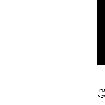
לן,
יצא
וח