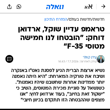
חדשות
/
חדשות בעולם
/
המזרח התיכון
טראמפ עדיין שוקל, ארדואן
דוחק: "הובטחו לנו חמישה
מטוסי F-35"
עידן קוולר
עודכן לאחרונה: 7.7.2026 / 14:43
נשיא ארצות הברית הגיע לפסגת נאט"ו באנקרה
ושיבח את טורקיה המארחת: "היא היתה נאמנה
יותר ממדינות אחרות שחשבנו שיהיו נאמנות".
כשנשאל על סוגיית מכירת המטוסים, השיב כי
"ישקול זאת בחיוב", בעוד ארדואן לחץ: "אנו
מצפים שההבטחה הזו תתקדם בכיוון חיובי"