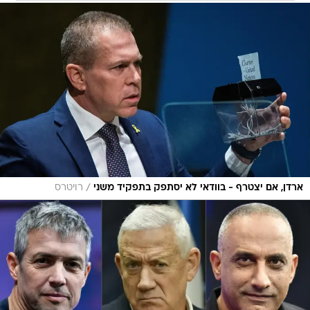
/
ארדן, אם יצטרף - בוודאי לא יסתפק בתפקיד משני
רויטרס