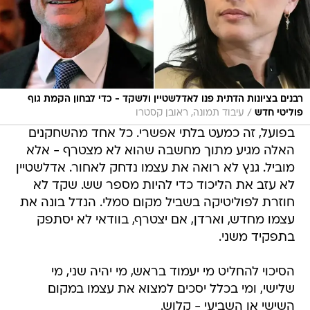
רבנים בציונות הדתית פנו לאדלשטיין ולשקד - כדי לבחון הקמת גוף
/
פוליטי חדש
עיבוד תמונה, ראובן קסטרו
בפועל, זה כמעט בלתי אפשרי. כל אחד מהשחקנים
האלה מגיע מתוך מחשבה שהוא לא מצטרף - אלא
מוביל. גנץ לא רואה את עצמו נדחק לאחור. אדלשטיין
לא עזב את הליכוד כדי להיות מספר שש. שקד לא
חוזרת לפוליטיקה בשביל מקום סמלי. הנדל בונה את
עצמו מחדש, וארדן, אם יצטרף, בוודאי לא יסתפק
בתפקיד משני.
הסיכוי להחליט מי יעמוד בראש, מי יהיה שני, מי
שלישי, ומי בכלל יסכים למצוא את עצמו במקום
השישי או השביעי - קלוש.
בשיחות שמתנהלות כרגע, התשובה היא: אף אחד.