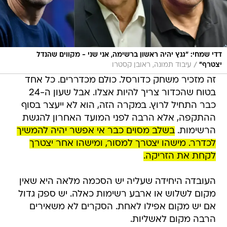
דדי שמחי: "גנץ יהיה ראשון ברשימה, אני שני - מקווים שהנדל
/
יצטרף"
עיבוד תמונה, ראובן קסטרו
זה מזכיר משחק כדורסל. כולם מכדררים. כל אחד
בטוח שהכדור צריך להיות אצלו. אבל שעון ה-24
כבר התחיל לרוץ. במקרה הזה, הוא לא ייעצר בסוף
ההתקפה, אלא הרבה לפני המועד האחרון להגשת
הרשימות.
בשלב מסוים כבר אי אפשר יהיה להמשיך
לכדרר. מישהו יצטרך למסור, ומישהו אחר יצטרך
לקחת את הזריקה.
העובדה היחידה שעליה יש הסכמה מלאה היא שאין
מקום לשלוש או ארבע רשימות כאלה. יש ספק גדול
אם יש מקום אפילו לאחת. הסקרים לא משאירים
הרבה מקום לאשליות.
גלו למי להצביע בבחירות הקרובות. השאלון שיעשה