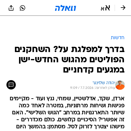
חדשות
בדרך למפלגת על? השחקנים
הפוליטים מהגוש החדש-ישן
במגעים קדחניים
יהודה שלזינגר
עודכן לאחרונה: 7.7.2026 / 9:09
ארדן, שקד, אדלשטיין, שמחי, גנץ ועוד - מקיימים
פגישות ושיחות מרתוניות, במטרה לאחד כמה
שיותר התארגנויות במרחב "הגוש השלישי". האם
זה אפשרי? הסיכויים קלושים. כולם מכדררים -
מישהו יצטרך לזרוק לסל. מסתמן: בהמשך היום
טרופר והנדל יודיעו על ריצה משותפת