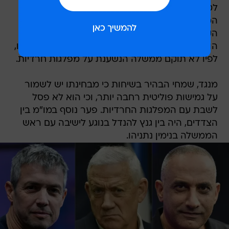
לטענת גורמים המעורים בפרטים, הפערים
המשמעותיים היו בין שמחי להנדל בנוגע לסוגיית
הקמת ממשלה עם החרדים - בקשר לכך הנדל
הוביל מולם קו ניצי המהווה נושא דגל במצע מפלגתו,
לפיו לא תוקם ממשלה הנשענת על מפלגות חרדיות.
מנגד, שמחי הבהיר בשיחות כי מבחינתו יש לשמור
על גמישות פוליטית רחבה יותר, וכי הוא לא פסל
לשבת עם המפלגות החרדיות. פער נוסף במו"מ בין
הצדדים, היה בין גנץ להנדל בנוגע לישיבה עם ראש
הממשלה בנימין נתניהו.