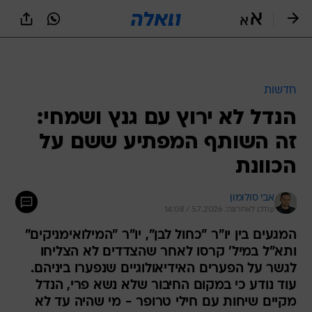
חדשות
הנדל לא ירוץ עם גנץ ושמחי:
זה השותף המפתיע ששם על
הכוונת
אבי סולומון
עודכן לאחרונה: 5.7.2026 / 14:08
המגעים בין יו"ר "כחול לבן", יו"ר "המילואימניקים"
ותא"ל במיל' קרסו לאחר שהצדדים לא הצליחו
לגשר על הפערים האידיאולוגיים שנפערו ביניהם.
עוד נודע כי במקום החיבור שלא נשא פרי, הנדל
מקיים שיחות עם חילי טרופר - מי שהיה עד לא