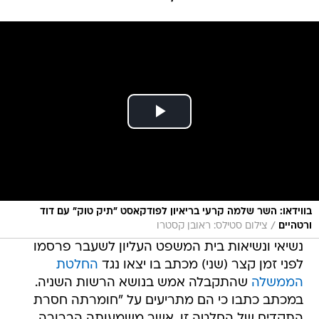
בווידאו: השר שלמה קרעי בריאיון לפודקאסט "תיק טוק" עם דוד
/
ורטהיים
צילום סטילס: ראובן קסטרו
נשיאי ונשיאות בית המשפט העליון לשעבר פרסמו
לפני זמן קצר (שני) מכתב בו יצאו נגד
החלטת
הממשלה
שהתקבלה אמש בנושא הרשות השניה.
במכתב כתבו כי הם מתריעים על "חומרתה חסרת
התקדים של החלטה זו, אשר משמעותה הברורה