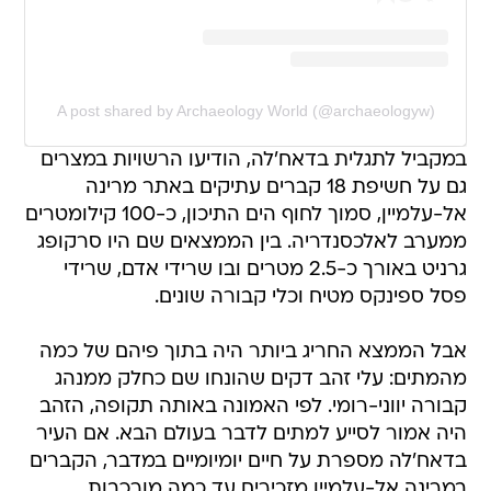
A post shared by Archaeology World (@archaeologyw)
במקביל לתגלית בדאח'לה, הודיעו הרשויות במצרים
גם על חשיפת 18 קברים עתיקים באתר מרינה
אל-עלמיין, סמוך לחוף הים התיכון, כ-100 קילומטרים
ממערב לאלכסנדריה. בין הממצאים שם היו סרקופג
גרניט באורך כ-2.5 מטרים ובו שרידי אדם, שרידי
פסל ספינקס מטיח וכלי קבורה שונים.
אבל הממצא החריג ביותר היה בתוך פיהם של כמה
מהמתים: עלי זהב דקים שהונחו שם כחלק ממנהג
קבורה יווני-רומי. לפי האמונה באותה תקופה, הזהב
היה אמור לסייע למתים לדבר בעולם הבא. אם העיר
בדאח'לה מספרת על חיים יומיומיים במדבר, הקברים
במרינה אל-עלמיין מזכירים עד כמה מורכבות