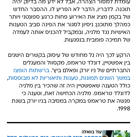
עומדת למסור הצהרה, אבל לא ידע מה בדיוק יהיה
תוכנה. לדבריו, הדבר לא הפריע לו. ההסבר החדש
של בקמן מציג את האירוע פחות כרגע ספונטני ויותר
כמהלך מתוכנן: ניסיון לסגור את הפינה סביב הטענות
האישיות נגד מלניה, ובמקביל להכניס אותה לעמדה
של תמיכה פומבית בנפגעות.
הרקע לכך היה גל מחודש של עיסוק בקשרים הישנים
בין אפשטיין, דונלד טראמפ, מקסוול והמעגלים
החברתיים של ניו יורק ופאלם ביץ'.
ברשתות הופצו
במשך השנים תמונות, טענות ותיאוריות לא מבוססות
,
כולל הטענה שאפשטיין היה זה שהכיר בין מלניה
לדונלד טראמפ. מלניה הכחישה זאת, וטענה כי
פגשה את טראמפ במקרה במסיבה בניו יורק בשנת
1998.
עוד בוואלה