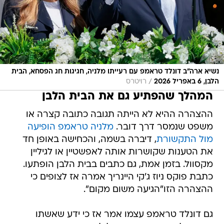
נשיא ארה"ב דונלד טראמפ עם רעייתו מלניה, חגיגות חג הפסחא, הבית
/
הלבן, 6 באפריל 2026
רויטרס
המהלך שהפתיע גם את הבית הלבן
ההצהרה ההיא לא הייתה תגובה כתובה קצרה או
משפט שנמסר דרך דובר.
מלניה טראמפ הופיעה
מול התקשורת
, דיברה בשמה, והכחישה באופן חד
את הטענות שקושרות אותה לאפשטיין או לגיליין
מקסוול. בזמן אמת, גם כתבים בבית הלבן הופתעו.
כתבת פוקס ניוז ג'קי היינריך אמרה אז לצופים כי
ההצהרה הזו"הגיעה משום מקום".
גם דונלד טראמפ עצמו אמר אז כי ידע שאשתו