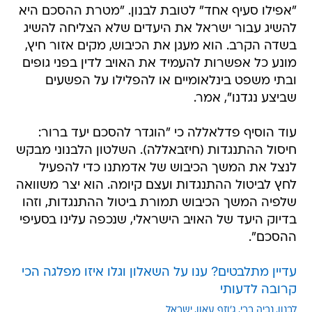
"אפילו סעיף אחד" לטובת לבנון. "מטרת ההסכם היא
להשיג עבור ישראל את היעדים שלא הצליחה להשיג
בשדה הקרב. הוא מעגן את הכיבוש, מקים אזור חיץ,
מונע כל אפשרות להעמיד את האויב לדין בפני גופים
ובתי משפט בינלאומיים או להפלילו על הפשעים
שביצע נגדנו", אמר.
עוד הוסיף פדלאללה כי "הוגדר להסכם יעד ברור:
חיסול ההתנגדות (חיזבאללה). השלטון הלבנוני מבקש
לנצל את המשך הכיבוש של אדמתנו כדי להפעיל
לחץ לביטול ההתנגדות ועצם קיומה. הוא יצר משוואה
שלפיה המשך הכיבוש תמורת ביטול ההתנגדות, וזהו
בדיוק היעד של האויב הישראלי, שנכפה עלינו בסעיפי
ההסכם".
עדיין מתלבטים? ענו על השאלון וגלו איזו מפלגה הכי
קרובה לדעותי
לבנון
נביה ברי
ג'וזף עאון
ישראל