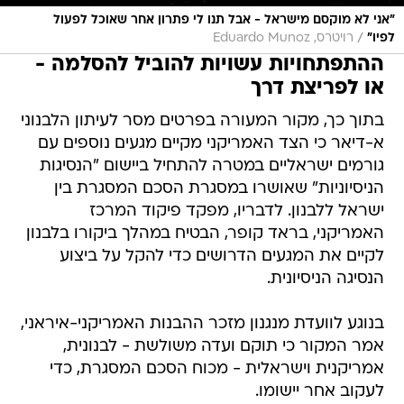
"אני לא מוקסם מישראל - אבל תנו לי פתרון אחר שאוכל לפעול
/
לפיו"
רויטרס, Eduardo Munoz
ההתפתחויות עשויות להוביל להסלמה -
או לפריצת דרך
בתוך כך, מקור המעורה בפרטים מסר לעיתון הלבנוני
א-דיאר כי הצד האמריקני מקיים מגעים נוספים עם
גורמים ישראליים במטרה להתחיל ביישום "הנסיגות
הניסיוניות" שאושרו במסגרת הסכם המסגרת בין
ישראל ללבנון. לדבריו, מפקד פיקוד המרכז
האמריקני, בראד קופר, הבטיח במהלך ביקורו בלבנון
לקיים את המגעים הדרושים כדי להקל על ביצוע
הנסיגה הניסיונית.
בנוגע לוועדת מנגנון מזכר ההבנות האמריקני-איראני,
אמר המקור כי תוקם ועדה משולשת - לבנונית,
אמריקנית וישראלית - מכוח הסכם המסגרת, כדי
לעקוב אחר יישומו.