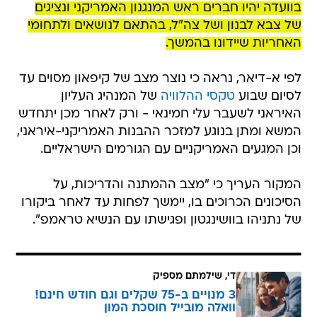
בוועדה יהיו חברים ראש המנגנון האמריקני ונציגים
של צבא לבנון ושל צה"ל, בהתאם לנושאים ולתחומי
האחריות שיידונו בהמשך.
לפי א-דיאר, נראה כי נוצר מצב של קיפאון מסוים עד
לסיום שבוע
טקסי ההלוויה
של המנהיג העליון
האיראני לשעבר עלי חמינאי - ורק לאחר מכן יתחדש
המשא ומתן בנוגע למזכר ההבנות האמריקני-איראני,
וכן המגעים האמריקניים עם הגורמים הישראליים.
המקור העריך כי "מצב ההמתנה והדריכות, על
הסיכונים הכרוכים בו, יימשך לפחות עד לאחר ביקורו
של נתניהו בוושינגטון ופגישתו עם הנשיא טראמפ".
די, שילמתם מספיק
3 מנויים ב-75 שקלים וגם חודש חינם!
וואלה מובייל חוסכת המון