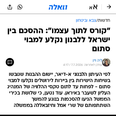
חדשות
/
צבא וביטחון
"קורס לתוך עצמו": ההסכם בין
ישראל ללבנון נקלע למבוי
סתום
ליה ויין
עודכן לאחרונה: 7.7.2026 / 4:17
לפי העיתון הלבנוני א-דיאר, יישום ההבנות שגובשו
בשיחות הישירות בין ביירות לירושלים נקלעו למבוי
סתום - לפחות עד לתום טקסי ההלוויה של המנהיג
העליון לשעבר באיראן. עוד נטען, כי שלושת בכירי
הממשל הגיעו להסכמות בנוגע להמשך
השתתפותם של שרי אמל וחיזבאללה בממשלה