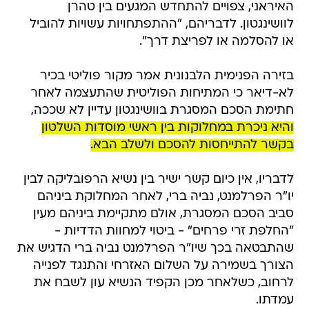
האיראני, צפויים להתחדש המגעים בין טהרן
לוושינגטון. לדבריהם, "ההתפתחויות עשויות להוביל
או להסלמה או לפריצת דרך".
בזירה הפנימית הלבנונית אמר מקור פוליטי בכיר
לא-דיאר כי המתיחות הפוליטית שהתעצמה לאחר
חתימת הסכם המסגרת בוושינגטון עדיין לא שככה,
והיא ניכרת במחלוקות בין ראשי מוסדות השלטון
בקשר להתייחסות להסכם ולשלב הבא.
לדבריו, אין כיום קשר ישיר בין נשיא הרפובליקה לבין
יו"ר הפרלמנט, נביה ברי, לאחר המחלוקת ביניהם
סביב הסכם המסגרת, אולם מתקיימת ביניהם מעין
"החלפת זרי פרחים" - ביטוי למחוות הדדיות -
שהתבטאה בכך שיו"ר הפרלמנט נביה ברי הדגיש את
הצורך בשמירה על השלום האזרחי והתנגד לפנייה
לרחוב, כשלאחר מכן הקפיד הנשיא עון לשבח את
עמדתו.