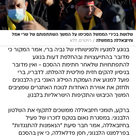
שלושת בכירי הממשל הסכימו על המשך השתתפותם של שרי אמל
/
וחיזבאללה בממשלה
רויטרס, ללא
בנוגע למגעיו ולפגישותיו של נביה ברי, אמר המקור כי
מדובר בהתייעצויות ובהחלפת דעות בנוגע
להתפתחויות שלאחר חתימת ההסכם - ואין מדובר
בניסיון להקים חזית פוליטית להפלתו. לדבריו, ברי
פועל למנוע את העמקת הפילוג האנכי בין הלבנונים
ולחזק את אווירת האחדות לנוכח האתגרים שמציבים
המשך הכיבוש והתקיפות הישראליות בלבנון.
ברקע, תומכי חיזבאללה ממשכים לתקוף את השלטון
הלבנוני. במסגרת נאום בטקס לזכרו של פעיל
בחיזבאללה, אמר חבר סיעת "הנאמנות להתנגדות"
בפרלמנט הלבנוני, חסן פדלאללה, כי אין בהסכם