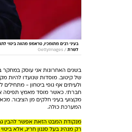
בעיני רבים מתומכיו, טראמפ מהווה ביטוי לת
/
לשרת
GettyImages
בשנים האחרונות אני עוסק במחקר בת
של קיטוב. מוסדות שנועדו להיות מקצ
ולעיתים אף גופי ביטחון - מתחילים ל
חברתי. כאשר מוסד מאמץ תפיסה איד
מקצועי בעיני חלקים מן הציבור. מכ
המערכת כולה.
מנקודת המבט הזאת אפשר להבין גם א
רק מנהיג בעל סגנון חריג, אלא ביטו