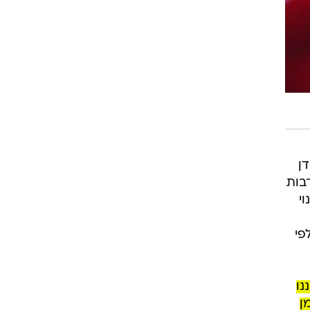
ן
בות
י
פי
נו
ן