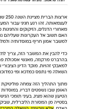
דונלד טראמפ: "נתניהו יעשה מה שאגיד לו ל
ארצות הברית מציינת
לעצמאותה. זהו רגע חגיגי עבור המ
מאחורי הדגלים, הזיקוקים והחגיגות
האם תשוב אל העקרונות שעליהם נוס
למשבר אמון חריף במוסדותיה ולמל
כדי להבין את המשבר הזה, צריך לח
בהרברט מרקוזה, מאנשי אסכולת פר
למאבקי זהויות. מוקד הדיון הציבורי
השאלה מי נתפס כמדכא ומי כמדוכא
מתוך התהליך הזה צמחה פוליטיקת ה
האופן שבו נשפטים דבריו. במוסדות ר
הטיעון שהוא מציג. בעיני תומכי הגיש
בסטייה מן המסורת הליברלית, שביקש
האדם.
אלא שבעיניי, השאלה המרכזי