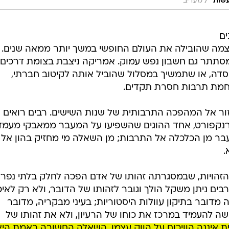
/
עשות"
מעריב
 השנה 250 שנים
עצמה שהובילה את העולם החופשי במשך יותר ממאה שנים. 
 מסתתר גם חשבון נפש עמוק. אמריקה ניצבת בצומת דרכים:
דה, או שתמשיך במסלול שהוביל אותה לקיטוב חברתי,
חמת תרבות חסרת תקדים.
זור אל המהפכה התרבותית של שנות השישים. רבים רואים
נקפורט, אחד ההוגים שהשפיעו על המעבר ממאבקי מעמד
 עבר מן הכלכלה אל התרבות; מן השאלה מי מחזיק בהון אל
.
זהויות, שבמסגרתה זהותו של אדם הפכה לחלק בלתי נפרד
בים ניתן משקל הולך וגובר לזהותו של הדובר, ולא רק לאיכ
ה מדובר בתיקון עוולות היסטוריות; בעיני מבקריה, מדובר
ה להעמיד במרכז את כוחו של הרעיון, ולא את זהותו של
ת איננה הוויכוח על הווק עצמו. השאלה החשובה באמת היא