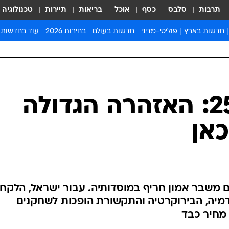
תרבות
סלבס
כסף
אוכל
בריאות
תיירות
טכנולוגיה
חדשות בארץ
פוליטי-מדיני
חדשות בעולם
בחירות 2026
עוד בחדשות
אירועים בארץ
פוליטיקה וממשל
המזרח התיכון
דעות ופרשנויו
חדשות פלילים ומשפט
יחסי חוץ
אירופה
סרי ושלזינגר
חינוך
אמריקה
פרויקטים מיוח
ישראלים בחו"ל
אסיה והפסיפיק
אסור לפספס
ארה"ב בת 250: האזהרה הגדולה
בריאות
אפריקה
מדע וסביבה
אן
חברה ורווחה
הנחיות פיקוד 
ארכיון מדורים
זמני כניסת ש
לוח חופשות וח
דת עם משבר אמון חריף במוסדותיה. עבור ישראל, הלקח
לוח שנה
יה, הבירוקרטיה והתקשורת הופכות לשחקנים
חדשות יהדות
מחיר כבד
חדשות המשפ