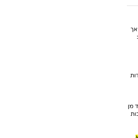
אך
ות
 מן
ות