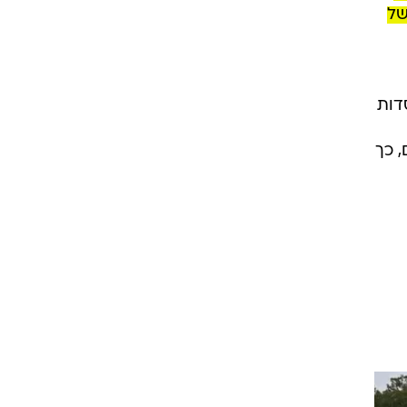
של
דות
 כך