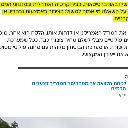
לו באוניברסיטאות, בבירוקרטיה הפדרלית ובמנגנוני הממ
בק על השאלה מי אמור למשול: הציבור באמצעות נבחריו, או
רטית.
את המודל האמריקני או לדחות אותו. הלקח הוא אחר: מוס
ים פוליטיים מבלי לשלם מחיר ציבורי כבד. ככל שמערכת
שורת או מערכת הביטחון מזוהות עם מחנה פוליטי מסוים,
את ייעודן המקצועי.
ה
לקחת הלוואה אך מפחדים? המדריך לצעדים
 חכמים
פניקס