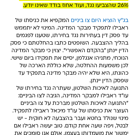
26% שהצביעו נגד, ועוד אחוז בודד שאינו יודע.
בג"ץ הוציא היום צו ביניים
המקפיא את כניסתו של
ראבילו לתפקיד מבקר המדינה. המינוי לא יתממש
עד פסק דין בעתירות נגד בחירתו, שטענו לפגמים
בהליך ההצבעה. השופטים כתבו בהחלטתם כי פסק
הדין יינתן "בהקדם האפשרי". יצוין כי מבקר המדינה
הנוכחי, מתניהו אנגלמן, יסיים את תפקידו ביום שישי.
לכן משמעות ההחלטה, שלא כוללת הארכה של
כהונתו, היא שלא יהיה מבקר מדינה בתפקיד עד
שפסק הדין יינתן.
התנועה לאיכות השלטון, שעתרה נגד בחירתו של
עו"ד ראבילו למבקר המדינה, הגיבה לצו הביניים:
"התנועה לאיכות השלטון מברכת על צו הביניים
העוצר את כניסתו של עו"ד מיכאל ראבילו לתפקיד.
מינוי שנולד בחטא ועבר בהצבעה לא חוקית - יש
לבטל, ויפה שעה אחת קודם. טוב יעשה ראבילו אם
ימשוך את מועמדותו בעצמו, אולם אנו סומכים את