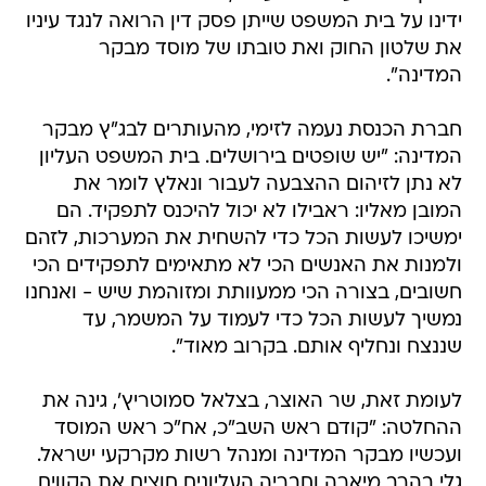
ידינו על בית המשפט שייתן פסק דין הרואה לנגד עיניו
את שלטון החוק ואת טובתו של מוסד מבקר
המדינה".
חברת הכנסת נעמה לזימי, מהעותרים לבג"ץ מבקר
המדינה: "יש שופטים בירושלים. בית המשפט העליון
לא נתן לזיהום ההצבעה לעבור ונאלץ לומר את
המובן מאליו: ראבילו לא יכול להיכנס לתפקיד. הם
ימשיכו לעשות הכל כדי להשחית את המערכות, לזהם
ולמנות את האנשים הכי לא מתאימים לתפקידים הכי
חשובים, בצורה הכי ממעוותת ומזוהמת שיש - ואנחנו
נמשיך לעשות הכל כדי לעמוד על המשמר, עד
שננצח ונחליף אותם. בקרוב מאוד".
לעומת זאת, שר האוצר, בצלאל סמוטריץ', גינה את
ההחלטה: "קודם ראש השב"כ, אח"כ ראש המוסד
ועכשיו מבקר המדינה ומנהל רשות מקרקעי ישראל.
גלי בהרב מיארה וחבריה העליונים חוצים את הקווים