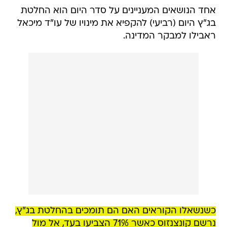
אחד הנושאים המעניינים על סדר היום הוא החלטת
בג"ץ היום (רביעי) להקפיא את מינויו של עו"ד מיכאל
ראבילו למבקר המדינה.
כשנשאלו הקוראים האם הם תומכים בהחלטת בג"ץ,
נרשם קונצנזוס כאשר 71% הצביעו בעד, אל מול