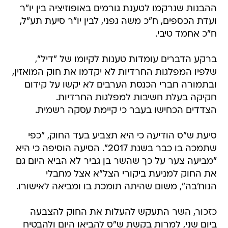
ההבנות שנרקמו לטענת גורמים באופוזיציה בין יו"ר
ועדת הכספים, ח"כ משה גפני, לבין יו"ר סיעת תע"ל,
ח"כ אחמד טיבי.
ברקע הדברים עומדות טענות לקיומו של "דיל",
שלפיו המפלגות החרדיות לא יקדמו את חוק המואזין,
ובתמורה חברי הכנסת הערבים לא יקשו על קידום
חקיקה בעלת חשיבות למפלגות החרדיות.
הצדדים הכחישו בעבר כי קיימת עסקה רשמית.
סיעת ש"ס הודיעה כי היא תצביע בעד החוק, "כפי
שתמכה בו כבר בשנת 2017". הסיעה הוסיפה כי היא
"מביעה צער על כך שהשר בן גביר לא הביא היום גם
את החוק למניעת ביקורי הצל"א אצל מחבלי
הנוח'בה", משום שהיתה תומכת בו ומביאה לאישורו.
כזכור, השר התעקש להעלות את החוק להצבעה
ביום שני, למרות בקשת ש"ס להביאו היום ולהבטיח