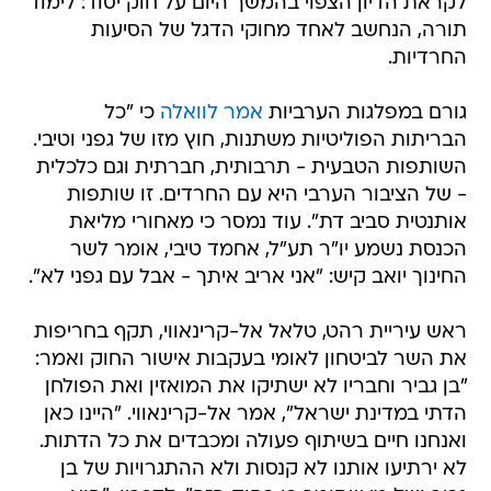
לקראת הדיון הצפוי בהמשך היום על חוק יסוד: לימוד
תורה, הנחשב לאחד מחוקי הדגל של הסיעות
החרדיות.
גורם במפלגות הערביות
אמר לוואלה
כי "כל
הבריתות הפוליטיות משתנות, חוץ מזו של גפני וטיבי.
השותפות הטבעית - תרבותית, חברתית וגם כלכלית
- של הציבור הערבי היא עם החרדים. זו שותפות
אותנטית סביב דת". עוד נמסר כי מאחורי מליאת
הכנסת נשמע יו"ר תע"ל, אחמד טיבי, אומר לשר
החינוך יואב קיש: "אני אריב איתך - אבל עם גפני לא".
ראש עיריית רהט, טלאל אל-קרינאווי, תקף בחריפות
את השר לביטחון לאומי בעקבות אישור החוק ואמר:
"בן גביר וחבריו לא ישתיקו את המואזין ואת הפולחן
הדתי במדינת ישראל", אמר אל-קרינאווי. "היינו כאן
ואנחנו חיים בשיתוף פעולה ומכבדים את כל הדתות.
לא ירתיעו אותנו לא קנסות ולא ההתגרויות של בן