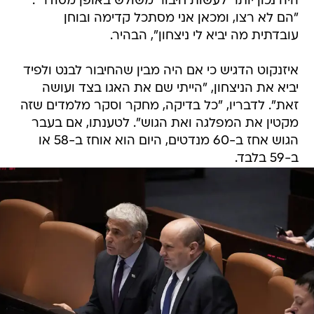
היה נכון יותר לעשות חיבור משולש באופן מסודר".
"הם לא רצו, ומכאן אני מסתכל קדימה ובוחן
עובדתית מה יביא לי ניצחון", הבהיר.
איזנקוט הדגיש כי אם היה מבין שהחיבור לבנט ולפיד
יביא את הניצחון, "הייתי שם את האגו בצד ועושה
זאת". לדבריו, "כל בדיקה, מחקר וסקר מלמדים שזה
מקטין את המפלגה ואת הגוש". לטענתו, אם בעבר
הגוש אחז ב-60 מנדטים, היום הוא אוחז ב-58 או
ב-59 בלבד.