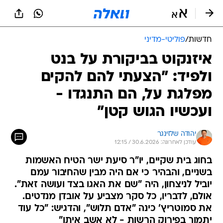
חדשות
/
פוליטי-מדיני
איזנקוט בביקורת על בנט
ולפיד: "הצעתי להם להקים
מפלגת על, הם התנגדו -
ועכשיו הגוש קטן"
יהודה שלזינגר
עודכן לאחרונה: 30.6.2026 / 12:15
בחוג בית שקיים, יו"ר סיעת ישר הטיח האשמות
בשניים, והבהיר כי אם היה מבין שהחיבור עמם
יוביל לניצחון, היה "שם את האגו בצד ועושה זאת".
אולם, לדבריו, כל סקר מצביע על אובדן מנדטים.
את סמוטריץ' כינה "אדם תלוש", והדגיש: "כל עוד
יתמוך בפירוק הרשות - לא אשב איתו"