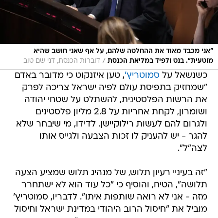
"אני מכבד מאוד את ההחלטה שלהם, על אף שאני חושב שהיא
/
מוטעית". בנט ולפיד במליאת הכנסת
דוברות הכנסת, דני שם טוב
כשנשאל על
סמוטריץ'
, טען איזנקוט כי מדובר באדם
"שמחזיק בתפיסת עולם לפיה ישראל צריכה לפרק
את הרשות הפלסטינית, להשתלט על שטחי יהודה
ושומרון, לקחת אחריות על 2.8 מליון פלסטינים
ולגרום להם לעשות רילוקיישן. לדידו, מי שיבחר שלא
להגר - יש להעניק לו זכות הצבעה ולגייס אותו
לצה"ל".
"זה בעיניי רעיון תלוש, של מנהיג תלוש שמציע הצעה
תלושה", הטיח, והוסיף כי "כל עוד הוא לא ישתחרר
מזה - אני לא רואה שותפות איתו". לדבריו, סמוטריץ'
מוביל את "חיסול הרוב היהודי במדינת ישראל וחיסול