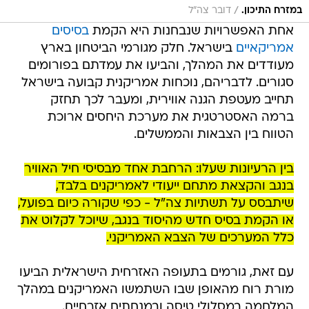
/
במזרח התיכון.
דובר צה"ל
אחת האפשרויות שנבחנות היא הקמת
בסיסים
אמריקאיים
בישראל. חלק מגורמי הביטחון בארץ
מעודדים את המהלך, והביעו את עמדתם בפורומים
סגורים. לדבריהם, נוכחות אמריקנית קבועה בישראל
תחייב מעטפת הגנה אווירית, ומעבר לכך תחזק
ברמה האסטרטגית את מערכת היחסים ארוכת
הטווח בין הצבאות והממשלים.
בין הרעיונות שעלו: הרחבת אחד מבסיסי חיל האוויר
בנגב והקצאת מתחם ייעודי לאמריקנים בלבד,
שיתבסס על תשתיות צה"ל - כפי שקורה כיום בפועל,
או הקמת בסיס חדש מהיסוד בנגב, שיוכל לקלוט את
כלל המערכים של הצבא האמריקני.
עם זאת, גורמים בתעופה האזרחית הישראלית הביעו
מורת רוח מהאופן שבו השתמשו האמריקנים במהלך
המלחמה במסלולי טיסה ובמנחתים אזרחיים.