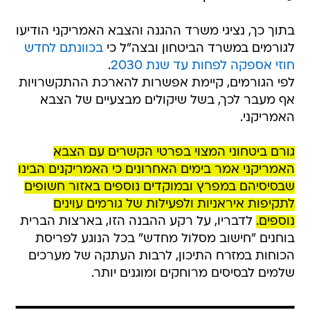
בתוך כך, נציגי משרד ההגנה והצבא האמריקני הודיעו
לגורמים במשרד הביטחון ובצה"ל כי
בכוונתם לחדש
חוזי אספקה לפחות עד שנת 2030
.
לפי הגורמים, קיימת אפשרות להארכת ההתקשרויות
אף מעבר לכך, בשל שיקולים מבצעיים של הצבא
האמריקני.
גורם ביטחוני המצוי בפרטי הקשרים עם הצבא
האמריקני אמר בימים האחרונים כי האמריקנים הבינו
שבסיסיהם במפרץ ובמוקדים נוספים באזור חשופים
לתקיפות איראניות ולפעילות של גורמים עוינים
נוספים.
לדבריו, על רקע ההבנה הזו, בארצות הברית
בוחנים "חישוב מסלול מחדש" בכל הנוגע לפריסת
הכוחות במזרח התיכון, לרבות העתקה של מערכים
שלמים לבסיסים מרוחקים ומוגנים יותר.