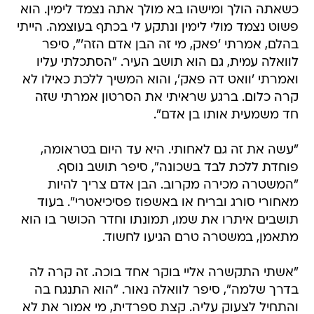
כשאתה הולך ומישהו בא מולך אתה נצמד לימין. הוא
פשוט נצמד מולי לימין ונתקע לי בכתף בעוצמה. הייתי
בהלם, אמרתי 'פאק, מי זה הבן אדם הזה'", סיפר
לוואלה עמית, גם הוא תושב העיר. "הסתכלתי עליו
ואמרתי 'וואט דה פאק', והוא המשיך ללכת כאילו לא
קרה כלום. ברגע שראיתי את הסרטון אמרתי שזה
חד משמעית אותו בן אדם".
"עשה את זה גם לאחותי. היא עד היום בטראומה,
פוחדת ללכת לבד בשכונה", סיפר תושב נוסף.
"המשטרה מכירה מקרוב. הבן אדם צריך להיות
מאחורי סורג ובריח או באשפוז פסיכיאטרי". בעוד
תושבים איתרו את שמו, תמונתו וחדר הכושר בו הוא
מתאמן, במשטרה טרם הגיעו לחשוד.
"אשתי התקשרה אליי בוקר אחד בוכה. זה קרה לה
בדרך שלמה", סיפר לוואלה נאור. "הוא התנגח בה
והתחיל לצעוק עליה. קצת ספרדית, מי אמור את לא