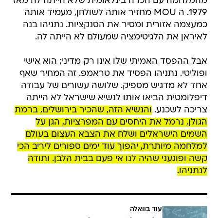
מהמלחמה עם הכרה בינלאומית שלא הייתה לה מאז
1979. ה MOU מחזיר אותה לשולחן, מעמיד אותה
כמעצמה אזורית ומסיר את הסנקציות. נתניהו בנה
לאיראן את הלגיטימציה שמעולם לא הייתה לה.
אבל ההפסד האמיתי שלו אינו רק מדיני; הוא אישי
ופוליטי. נתניהו הפסיד את טראמפ. זה המחיר שאף
אחד לא מדגיש מספיק. שלושה עשורים של עבודה
דיפלומטית הביאו אותו לנשיא שישראל לא הייתה
צריכה לשכנע.
והנשיא הזה, שהכיר בירושלים, ברמת
הגולן, נרמל את היחסים עם המפרציות, הגן על
השמים הישראלים ושלח את הצבא העצום בעולם
למלחמה מיותרת, יהפוך עוד ימים ספורים ליריב הכי
קשה ופוגעני שהיה לנו אי פעם בבית הלבן. ותודה
לנתניהו.
עוד בוואלה