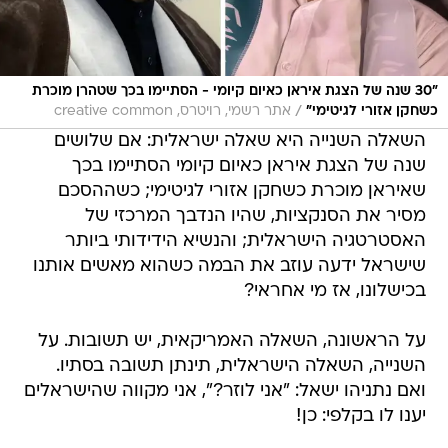
"30 שנה של הצגת איראן כאיום קיומי - הסתיימו בכך שטהרן מוכרת
/
כשחקן אזורי לגיטימי"
אתר רשמי, רויטרס, creative common
השאלה השנייה היא שאלה ישראלית: אם שלושים
שנה של הצגת איראן כאיום קיומי הסתיימו בכך
שאיראן מוכרת כשחקן אזורי לגיטימי; כשההסכם
מסיר את הסנקציות, שהיו הנדבך המרכזי של
האסטרטגיה הישראלית; והנשיא הידידותי ביותר
שישראל ידעה עוזב את הבמה כשהוא מאשים אותנו
בכישלונו, אז מי אחראי?
על הראשונה, השאלה האמריקאית, יש תשובות. על
השנייה, השאלה הישראלית, תינתן תשובה בסתיו.
ואם נתניהו ישאל: "אני לוזר?", אני מקווה שהישראלים
יענו לו בקלפי: כן!