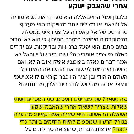
אחרי שהאבק ישקע
בלבנון ומול החיזבאללה הוא מעדיף את נשיא סוריה
אל ג'ולאני. או במילים יותר מדוייקות הוא מעדיף
טרוריסט של אל קאעידה על פני ראש ממשלת
הדמוקרטיה היחידה במזרח התיכון. כי הוא לא יהרוס
בתים סתם, הוא יפעל ברגישות ובדייקנות. עם ידידים
כאלה מי צריך אופוזיציה? שום ידיד של ישראל לא
אמר דברים כאלה בפומבי; אפילו אויביה לא. ואם
מישהו היה מעז לעשות את ההשוואה הזאת כל
העולם היהודי ובן גביר היו כבר קוראים לו אנטישמי
ונאצי. אז זה מה שיש לנו בבית הלבן, מר נתניהו?
מה נשאר? שני מנהיגים דועכים, שני הפסדים ושתי
שאלות שצריך לשאול אחרי שהאבק ישקע.
השאלה הראשונה היא שאלה אמריקאית: מה עלה
בגורל הרעיון שמספיק להיות החזקים ביותר כדי
לנצח?
ארצות הברית, שהוציאה טריליונים על