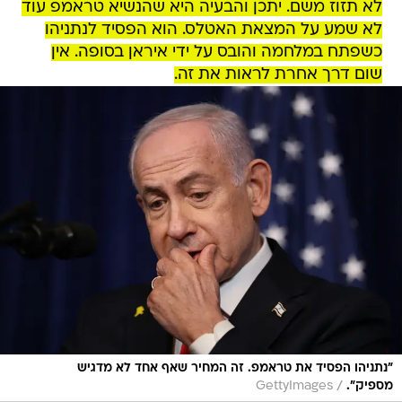
לא תזוז משם. יתכן והבעיה היא שהנשיא טראמפ עוד
לא שמע על המצאת האטלס. הוא הפסיד לנתניהו
כשפתח במלחמה והובס על ידי איראן בסופה. אין
שום דרך אחרת לראות את זה.
"נתניהו הפסיד את טראמפ. זה המחיר שאף אחד לא מדגיש
/
מספיק".
GettyImages