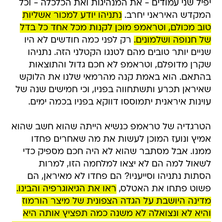
יפיל שני עמודים - את המנהיגות ואת הכלכלה - וכל
המקדש האיראני יחרב.
נתניהו יודע למכור אשליות
טוב מכולם, וטראמפ מוכן לקנות מכל אחד כל בדל
של חנופה ושלמונים.
רק לפני כמה חודשים לא היו
שניים יותר טובים מהם לטנגו הקטלני הזה. נתניהו
שקרן מדופלם, וטראמפ לא חכם גדול והתוצאות
בהתאם. הוא באמת קנה מהרמאי שלנו את הלוקש
שאיראן תכרע ותשתחווה בפניו, וכי חמישים שנה של
עוינות איראנית יתמוססו דווקא בפניו בכמה ימים.
הטרגדיה של טראמפ כנשיא הייתה שהוא חשב שהוא
אמיץ ונועז המוכן לעשות את מה שאחרים פחדו
ממנו. אבל מסתבר שהוא לא היה חכם מספיק כדי
לשאול למה הם לא יצאו למלחמה הזו, למרות
הסתות נתניהו וסייעניו? הם פחדו לא מאיראן, הם
פשוט פתחו את האטלס,
ראו את הגיאוגרפיה והבינו.
מדינה היושבת על הגדה הצפונית של מיצר הורמוז
והיא לא ונצואלה לא משנה כמה תפציץ אותה היא