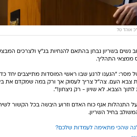
כ אוהד טל
ב נשים בשריון נבחן בהתאם להנחיות בג"ץ ולצרכים המבצעי
ס ממצאי התהליך.
מסר: "הגענו לרגע שבו ראשי המוסדות מתייצבים יחד כדי
ת צבא העם. צה"ל צריך לעסוק אך ורק במה שמקדם את ביט
לתוך הצבא. לא שויון - רק ניצחון!".
ל התנהלות אגף כוח האדם וזרוע היבשה בכל הקשור לשיח
שולב בחיל השריון.
לגה שהכי מתאימה לעמדות שלכם?