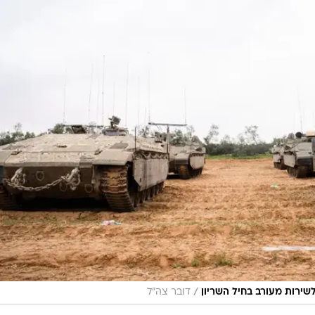
/
שירות מעורב בחיל השריון
דובר צה"ל