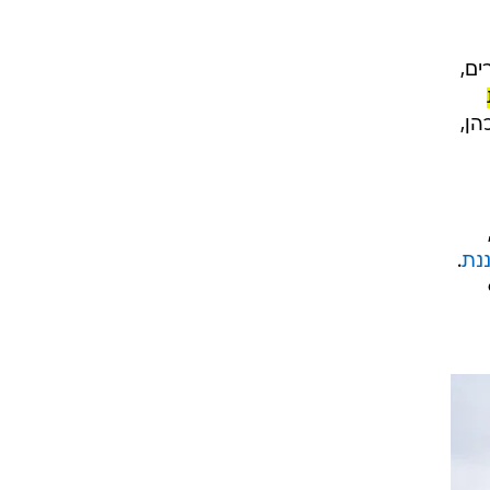
ים,
ן,
נת
.