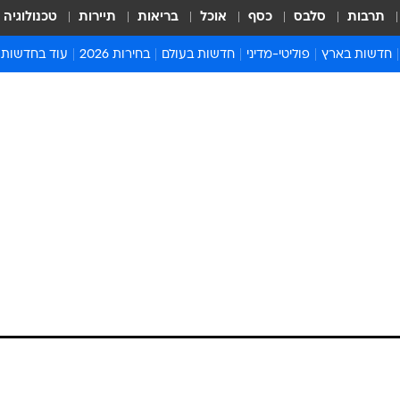
תרבות
סלבס
כסף
אוכל
בריאות
תיירות
טכנולוגיה
חדשות בארץ
פוליטי-מדיני
חדשות בעולם
בחירות 2026
עוד בחדשות
אירועים בארץ
פוליטיקה וממשל
המזרח התיכון
דעות ופרשנויו
חדשות פלילים ומשפט
יחסי חוץ
אירופה
סרי ושלזינגר
חינוך
אמריקה
פרויקטים מיוח
ישראלים בחו"ל
אסיה והפסיפיק
אסור לפספס
בריאות
אפריקה
מדע וסביבה
חברה ורווחה
הנחיות פיקוד 
ארכיון מדורים
זמני כניסת ש
לוח חופשות וח
לוח שנה
חדשות יהדות
חדשות המשפ