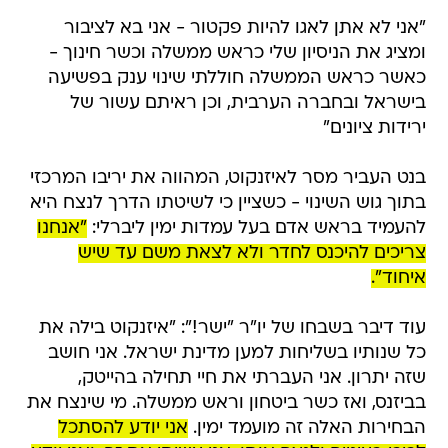
"אני לא אתן לאגו להיות פקטור - אני בא לציבור
ומציג את הניסיון שלי כראש ממשלה וכשר חינוך -
כאשר כראש הממשלה חוללתי שינוי ענק בפשיעה
בישראל ובחברה הערבית, וכן ראיתם עשור של
ירידות ציונים"
בנט העביר מסר לאיזנקוט, המהווה את יריבו המרכזי
בתוך גוש השינוי - כשציין כי לשיטתו הדרך לנצח היא
להעמיד בראש אדם בעל עמדות ימין ליברלי:
"אנחנו
צריכים להיכנס לחדר ולא לצאת משם עד שיש
איחוד".
עוד דיבר בשבחו של יו"ר "ישר!": "איזנקוט בילה את
כל שנותיו בשליחות למען מדינת ישראל. אני חושב
שזה יתרון. אני העברתי את חיי תחילה בהייטק,
בביזנס, ואז כשר ביטחון וראש ממשלה. מי שינצח את
הבחירות האלה זה מועמד ימין.
אני יודע להסתכל