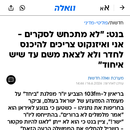
חדשות
/
פוליטי-מדיני
בנט: "לא מתכחש לסקרים -
אני ואיזנקוט צריכים להיכנס
לחדר ולא לצאת משם עד שיש
איחוד"
מערכת וואלה חדשות
עודכן לאחרונה: 16.6.2026 / 14:46
בריאיון ל-103fm הצביע יו"ר מפלגת "ביחד" על
מעמדה המזעזע של ישראל בעולם, וביקר
בחריפות את נתניהו - כשטען כי בנוגע לאיראן הוא
"אמר מלמולים לא ברורים". בהתייחסו ליו"ר
"ישר!", ציין בנט כי הוא לא ייתן "לאגו להיות פקטור
- בשביל להחליף את הממשלה הרעה הזאת"