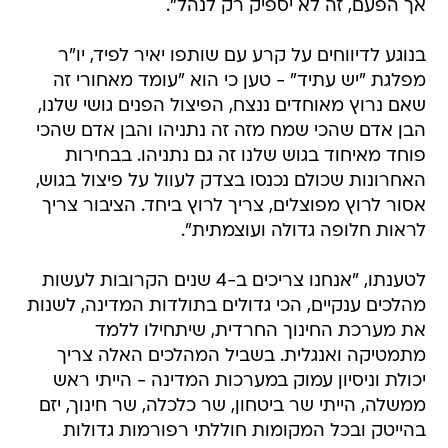
אך הפעם, זה לא יספיק רק לנהל".
בנוגע לדיווחים על קרע עם שותפו יאיר לפיד, יו"ר
מפלגת "יש עתיד" - טען כי הוא "עומד מאחורי זה
שאם נרוץ מאוחדים ננצח, הפיצול הפנים גושי שלנו,
הבן אדם שהכי שמח מזה זה נתניהו והבן אדם שהכי
פוחד מאיחוד בגוש שלנו זה גם נתניהו. בבחירות
האחרונות שכולם נכנסו בצדק לעוול על פיצול בגוש,
אסור לרוץ מפוצלים, צריך לרוץ ביחד. הציבור צריך
לראות חלופה גדולה ועוצמתית".
לטענתו, "אנחנו צריכים ב-4 שנים הקרובות לעשות
מהלכים ענקיים, הכי גדולים בתולדות המדינה, לשנות
את מערכת החינוך החרדית, שיתחילו ללמד
מתמטיקה ואנגלית. בשביל המהלכים האלה צריך
יכולת וניסיון עמוק במערכות המדינה - הייתי ראש
ממשלה, הייתי שר ביטחון, שר כלכלה, שר חינוך, יזם
בהייטק ובכל המקומות חוללתי רפורמות גדולות