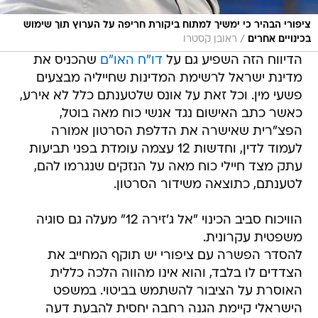
ציפורי הבהיר כי ימשיך למתוח ביקורת חריפה על הערוץ תוך שימוש
/
בכינויים אחרים
ראובן קסטרו
הדיווח הזה השפיע גם על
דו"ח האו"ם
שהכניס את
מדינת ישראל לרשימת המדינות שחייליה מבצעים
פשעי מין. וכל זאת על אונס שלטענתם כלל לא אירע,
כאשר כתב האישום נגד אנשי כוח מאה בוטל,
הפצ"רית שאישרה את הדלפת הסרטון אמורה
לעמוד לדין, וחדשות 12 עצמה עומדת בפני תביעות
עתק מצד חיילי כוח מאה על הנזקים שנגרמו להם,
לטענתם, כתוצאה משידור הסרטון.
הוויכוח סביב הכינוי "אל ג'זירה 12" מעלה גם סוגיה
משפטית עקרונית.
להסדר הפשרה עם ציפורי יש תוקף המחייב את
הצדדים לו בלבד, והוא אינו מהווה הלכה כללית
האוסרת על הציבור להשתמש בביטוי. במשפט
הישראלי קיימת הגנה רחבה יחסית להבעת דעה