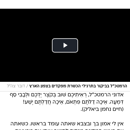
/
הרמטכ"ל בביקור בתרגילי הכשרת מפקדים בצפון הארץ
דובר צה"ל
אדוני הרמטכ"ל, רְאִיתִיכֶם שׁוּב בְּקֹצֶר יֶדְכֶם וּלְבָבִי סַף
דִּמְעָה. אֵיכָה דַלֹּתֶם פִּתְאֹם, אֵיכָה חֲדַלְתֶּם יֶשַׁע!
(חיים נחמן ביאליק).
אין לי אמון בך ובצבא שאתה עומד בראשו. כשאתה