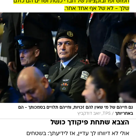
חמוש ופרובוקציות של חברי כנסת ושרים הם כולם
שלך - לא של אף אחד אחר.
גם חייהם של מי שאין להם זכויות, וחייהם תלויים בסמכותך - הם
/
באחריותך
TPS, יואב דודקביץ
הצבא שתחת פיקודך כושל
אולי לא דיווחו לך עדיין, אז לידיעתך: בשטחים