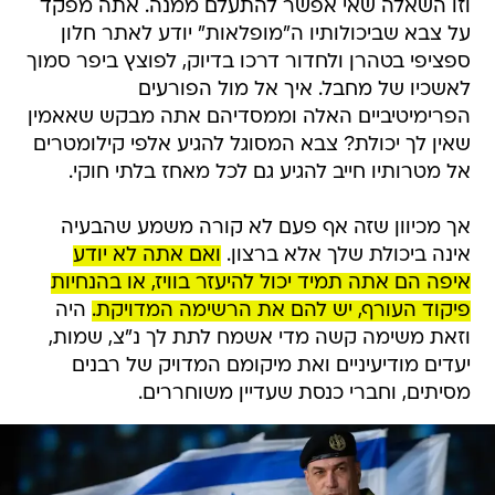
וזו השאלה שאי אפשר להתעלם ממנה. אתה מפקד
על צבא שביכולותיו ה"מופלאות" יודע לאתר חלון
ספציפי בטהרן ולחדור דרכו בדיוק, לפוצץ ביפר סמוך
לאשכיו של מחבל. איך אל מול הפורעים
הפרימיטיביים האלה וממסדיהם אתה מבקש שאאמין
שאין לך יכולת? צבא המסוגל להגיע אלפי קילומטרים
אל מטרותיו חייב להגיע גם לכל מאחז בלתי חוקי.
אך מכיוון שזה אף פעם לא קורה משמע שהבעיה
אינה ביכולת שלך אלא ברצון.
ואם אתה לא יודע
איפה הם אתה תמיד יכול להיעזר בוויז, או בהנחיות
פיקוד העורף, יש להם את הרשימה המדויקת.
היה
וזאת משימה קשה מדי אשמח לתת לך נ"צ, שמות,
יעדים מודיעיניים ואת מיקומם המדויק של רבנים
מסיתים, וחברי כנסת שעדיין משוחררים.