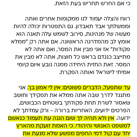
כי אם החרש תחריש בעת הזאת.
רווח והצלה יעמוד לנו ממקומות אחרים ואתה
וממשלתך אבד תאבדון. גם התפטרות יכולה להיות
מעשה של מנהיגות, סירוב לשמש עלה תאנה הוא
אומץ לב מהמדרגה הראשונה. אם אתה רק "ממלא
פקודות" אז אני מבין את המסר, ואם אתה לא
מתייצב כנגדם בראש כל חוצות, אתה לא מבין את
המסר. זאת החזית היחידה ממנה נובע איום קיומי
אמיתי לישראל ואותה הפקרת.
עד שתפעל, הדברים פשוטים: אין לי אמון בך.
אני
מתנגד לדרך שבה אתה ממלא את תפקידך וחושב
שאסור לשרת תחת פקודתך בשטחים הכבושים,
הפרטים ידועים, האחריות ברורה - ורק עמדתך לא
ידועה.
אין ולא תהיה לך שום הגנה עת תעמוד כנאשם
למשפט האנושי והיהודי. כי האמת זועקת מהארץ
יחד עם קול דמי החפים מפשע שלא מנעת את