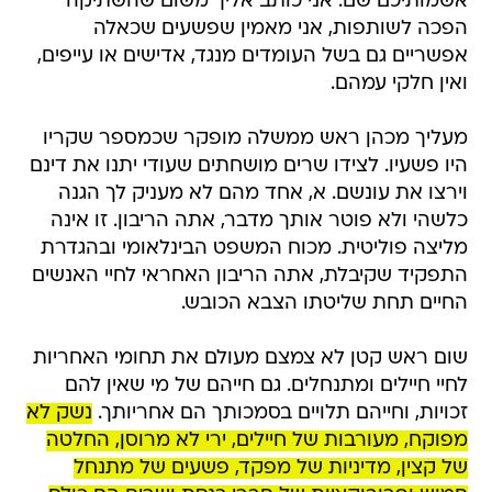
אשמותיכם שם. אני כותב אליך משום שהשתיקה
הפכה לשותפות, אני מאמין שפשעים שכאלה
אפשריים גם בשל העומדים מנגד, אדישים או עייפים,
ואין חלקי עמהם.
מעליך מכהן ראש ממשלה מופקר שכמספר שקריו
היו פשעיו. לצידו שרים מושחתים שעודי יתנו את דינם
וירצו את עונשם. א, אחד מהם לא מעניק לך הגנה
כלשהי ולא פוטר אותך מדבר, אתה הריבון. זו אינה
מליצה פוליטית. מכוח המשפט הבינלאומי ובהגדרת
התפקיד שקיבלת, אתה הריבון האחראי לחיי האנשים
החיים תחת שליטתו הצבא הכובש.
שום ראש קטן לא צמצם מעולם את תחומי האחריות
לחיי חיילים ומתנחלים. גם חייהם של מי שאין להם
זכויות, וחייהם תלויים בסמכותך הם אחריותך.
נשק לא
מפוקח, מעורבות של חיילים, ירי לא מרוסן, החלטה
של קצין, מדיניות של מפקד, פשעים של מתנחל