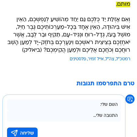
מותם.
וְאִם אָזְלַת יַד כֻּלְּכֶם גַּם יַחַד מֵהוֹשִׁיעַ לְנַפְשְׁכֶם, הַאֵין
אִישׁ בִּיהוּדָה, הַאֵין אֶחָד בְּכָל-מַעַרְכוֹתֵיכֶם גֶּבֶר חַיִל,
מוֹשֵׁל בָּעֹז, גְּדָל-רוּחַ וּנְגִיד-עָם, תַּקִּיף וּבַר לֵבָב, אֲשֶׁר
יֹאחֶזְכֶם בְּצִיצִית רֹאשְׁכֶם וִינַעֶרְכֶם בְּחֹזֶק-יָד לְמַעַן הָשֵׁב
רוּחֲכֶם וְכֹחֲכֶם אֲלֵיכֶם וּלְמַעַן הֲקִימְכֶם? (ביאליק)
רמטכ"ל
צה"ל
אייל זמיר
פלסטינים
טרם התפרסמו תגובות