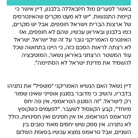
באשר לפערים מול חיזבאללה בלבנון, דיין אישר כי
קיימת התנגשות. "יש לא מעט מקרים שהאינטרסים
של ארצות הברית וישראל חופפים, אבל יש מקרים,
כמו בלבנון ובאיראן עכשיו, שהם לא חופפים, ואז
האינטרס האמריקני גובר על זה של ישראל. ישראל
לא רצתה לראות הסכם כזה, כי היינו בתחושה שכל
עוד המשטר הרצחני באיראן נשאר, המוטיבציה
להשמיד את מדינת ישראל לא הסתיימה".
דיין נשאל האם הנשיא האמריקני "משפיל" את נתניהו
בדבריו, והשיב כי מדובר בסגנון אופייני שאינו שמור
רק לישראל. "זה הסגנון הטראמפי, אין פה יחס
מיוחד", קבע הקונסול לשעבר. "לפעמים כשקופץ
לטראמפ הטראמפ, אז אין חסינים ואין חסינויות, כולל
לא נתניהו. אין ספק שיש יחסים מאוד טובים בין
השניים, אבל טראמפ נמצא עכשיו בפאזת השלום