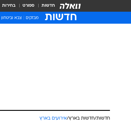
חדשות
ספורט
בחירות
חדשות
מבזקים
צבא וביטחון
חדשות
/
חדשות בארץ
/
אירועים בארץ
הסלמה במחאו
הירושלמי מפר
לתושבי המרכ
אבי סולומון, 
הודיה רן, 
אפרת פורשר
עודכן לאחרונה: 10.6.2026 / 16:27
מחאות חרדים פרצו ברחבי האר
להעביר 19 תלמידי ישיבו