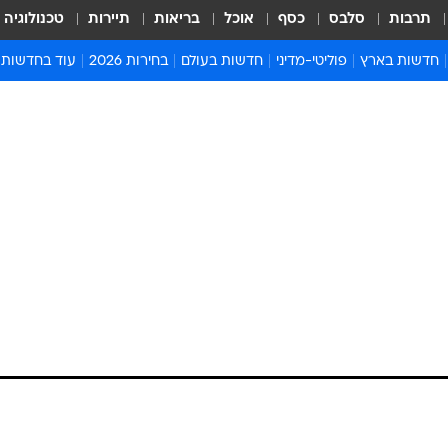
תרבות
סלבס
כסף
אוכל
בריאות
תיירות
טכנולוגיה
חדשות בארץ
פוליטי-מדיני
חדשות בעולם
בחירות 2026
עוד בחדשות
אירועים בארץ
פוליטיקה וממשל
המזרח התיכון
דעות ופרשנויו
חדשות פלילים ומשפט
יחסי חוץ
אירופה
סרי ושלזינגר
חינוך
אמריקה
פרויקטים מיוח
ישראלים בחו"ל
אסיה והפסיפיק
אסור לפספס
ת החרדים: הפלג
בריאות
אפריקה
מדע וסביבה
סם "הודעת פינוי"
חברה ורווחה
הנחיות פיקוד 
ארכיון מדורים
ז
זמני כניסת ש
לוח חופשות וח
לוח שנה
חדשות יהדות
ץ לאחר שלטענת המארגנים המשטרה התכוונה
חדשות המשפ
ת המוגדרים עריקים לידי הצבא. מוקדי המחאות הם כלא ניצ