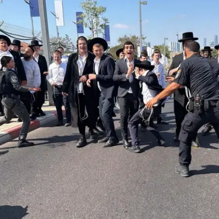
/
1 ביוני 2026
יותם רונן
בי המרכז בשל המחאות הצפויות: "בימים הקרובים תתקיי
עצרם של בחורי הישיבות ורדיפת עולם התורה", נכתב בציר
הודעה תחת הכותרת "להרעיש עולם ומלואו". בהודעה נכת