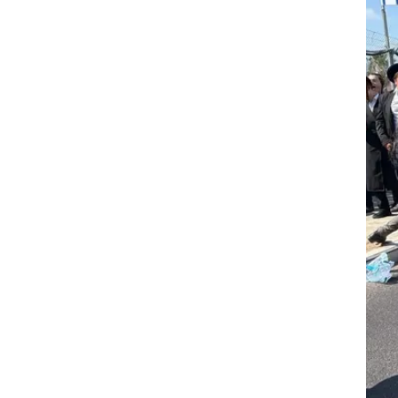
ם
וף
ב