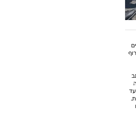
ה
עד
.