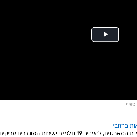
י סעיף
ת ברחבי
בעקבות כוונת המשטרה, לטענת המארגנים, להעביר 19 תלמידי ישיבות המוגדרים ע
הם כלא ניצן ברמלה, מגרש הרוסים בירושלים, כלא הדרים
ש הרוסים בירושלים, שם ניסו
המפגינים
למנוע את הוצאת
חו עימותים עם כוחות המשטרה, שפעלו לפיזור ההפגנה
לם. במקביל התקיימו הפגנות גם מול בית המעצר אבו כביר,
שנחסם במשך כשלוש שעות, ומול כלא הדרים בשרון. גם כביש 4 לדרום, בכניסה לתל מונד, נ
ברו למשטרה הצבאית "נחריף את הצעדים ללא קווים אדומים"