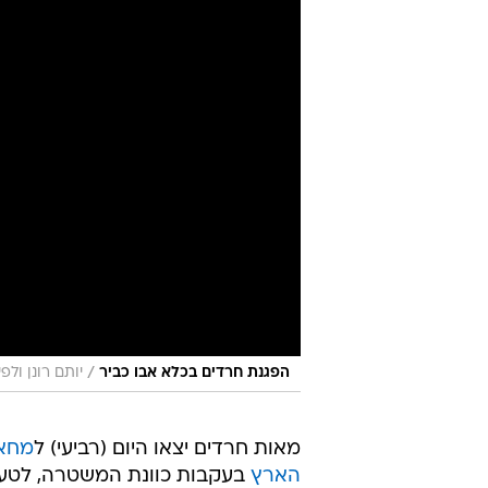
/
הפגנת חרדים בכלא אבו כביר
יותם רונן ולפ
מאות חרדים יצאו היום (רביעי) ל
מחאו
הארץ
רשויות הצבא. מוקדי המחאה שנקבעו 
כביש 4 באזור רעננה-נתניה, וכן מתחם אבו כביר.
מוקד המחאה המרכזי היה באזור מגר
העצורים מבית המעצר. במקום התפת
באמצעות מכת"זית, פרשים ורימוני ה
לתנועה.
המפגינים איימו כי אם העצורים יוע