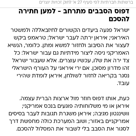
ברשתות חברתיות לפי סעיף 27 א' לחוק זכויות יוצרים
דפוס הסבבים מתרחב - למען חתירה
להסכם
ישראל פגעה ביעדים הקשורים לחיזבאללה ולמשטר
האיראני; איראן ירתה לעבר ישראל; טראמפ ביקש
לעצור את הסיבוב ולחזור למשא ומתן. כלומר, הנשיא
האמריקני ניסה ליצור מידתיות גם עבור ישראל: כל
צד ירה את שלו, עכשיו עוצרים. אלא שעבור ישראל
זהו מדרון מסוכן. אם ירי איראני על העורף הישראלי
נסגר בקריאה לחזור לשולחן, איראן לומדת שהירי
עובד.
כעת, אותו דפוס חוזר מול ארצות הברית עצמה.
איראן או מי משלוחותיה פוגעים בנכס אמריקני;
וושינגטון מגיבה; איראן משגרת תגובות לעבר בסיסים
אמריקניים באזור; ושוב המערכת כולה מחפשת דרך
לסגור את הסבב בלי לשבור את המסלול להסכם.