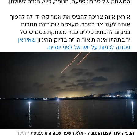
המשחק של טהרן: פגיעה, תגובה, כיול, חזרה לשולחן.
איראן אינה צריכה להביס את אמריקה; די לה להפוך
אותה לעוד צד בסבב. מעצמה שמודדת תגובות
במקום להכתיב כללים כבר משחקת במגרש של
יריבתה.זו אינה תיאוריה. זה בדיוק ההיגיון
שאיראן
ניסתה לכפות על ישראל לפני יומיים.
/
הבעיה אינה עצם התגובה - אלא השפה שבה היא נעטפת
תיעוד