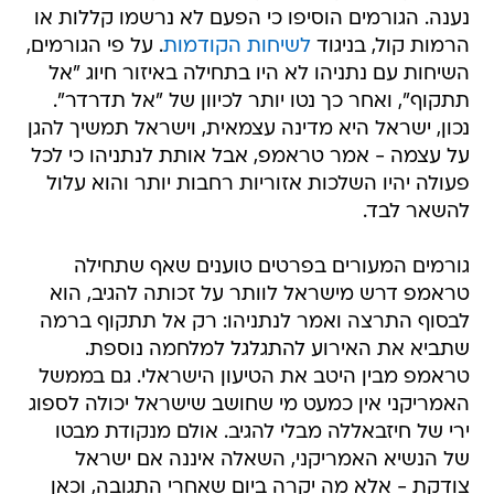
נענה. הגורמים הוסיפו כי הפעם לא נרשמו קללות או
הרמות קול, בניגוד
לשיחות הקודמות
. על פי הגורמים,
השיחות עם נתניהו לא היו בתחילה באיזור חיוג "אל
תתקוף", ואחר כך נטו יותר לכיוון של "אל תדרדר".
נכון, ישראל היא מדינה עצמאית, וישראל תמשיך להגן
על עצמה - אמר טראמפ, אבל אותת לנתניהו כי לכל
פעולה יהיו השלכות אזוריות רחבות יותר והוא עלול
להשאר לבד.
גורמים המעורים בפרטים טוענים שאף שתחילה
טראמפ דרש מישראל לוותר על זכותה להגיב, הוא
לבסוף התרצה ואמר לנתניהו: רק אל תתקוף ברמה
שתביא את האירוע להתגלגל למלחמה נוספת.
טראמפ מבין היטב את הטיעון הישראלי. גם בממשל
האמריקני אין כמעט מי שחושב שישראל יכולה לספוג
ירי של חיזבאללה מבלי להגיב. אולם מנקודת מבטו
של הנשיא האמריקני, השאלה איננה אם ישראל
צודקת - אלא מה יקרה ביום שאחרי התגובה, וכאן