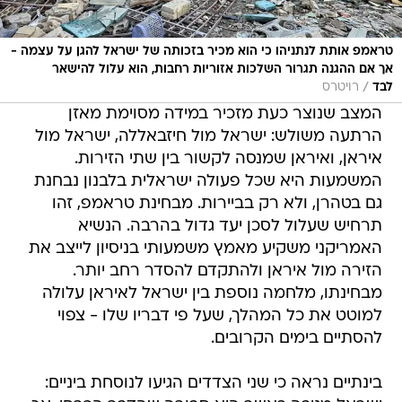
טראמפ אותת לנתניהו כי הוא מכיר בזכותה של ישראל להגן על עצמה -
אך אם ההגנה תגרור השלכות אזוריות רחבות, הוא עלול להישאר
/
לבד
רויטרס
המצב שנוצר כעת מזכיר במידה מסוימת מאזן
הרתעה משולש: ישראל מול חיזבאללה, ישראל מול
איראן, ואיראן שמנסה לקשור בין שתי הזירות.
המשמעות היא שכל פעולה ישראלית בלבנון נבחנת
גם בטהרן, ולא רק בביירות. מבחינת טראמפ, זהו
תרחיש שעלול לסכן יעד גדול בהרבה. הנשיא
האמריקני משקיע מאמץ משמעותי בניסיון לייצב את
הזירה מול איראן ולהתקדם להסדר רחב יותר.
מבחינתו, מלחמה נוספת בין ישראל לאיראן עלולה
למוטט את כל המהלך, שעל פי דבריו שלו - צפוי
להסתיים בימים הקרובים.
בינתיים נראה כי שני הצדדים הגיעו לנוסחת ביניים: