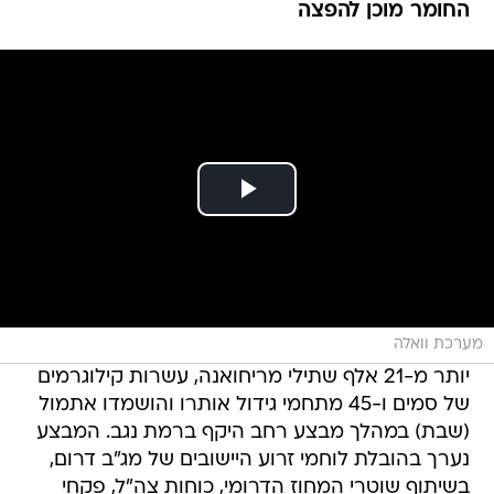
החומר מוכן להפצה
מערכת וואלה
יותר מ-21 אלף שתילי מריחואנה, עשרות קילוגרמים
של סמים ו-45 מתחמי גידול אותרו והושמדו אתמול
(שבת) במהלך מבצע רחב היקף ברמת נגב. המבצע
נערך בהובלת לוחמי זרוע היישובים של מג"ב דרום,
בשיתוף שוטרי המחוז הדרומי, כוחות צה"ל, פקחי