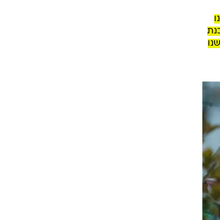
ו
כנת
נו