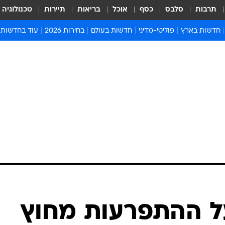
תרבות
סלבס
כסף
אוכל
בריאות
תיירות
טכנולוגיה
חדשות בארץ
פוליטי-מדיני
חדשות בעולם
בחירות 2026
עוד בחדשות
אירועים בארץ
פוליטיקה וממשל
המזרח התיכון
דעות ופרשנויו
חדשות פלילים ומשפט
יחסי חוץ
אירופה
סרי ושלזינגר
חינוך
אמריקה
פרויקטים מיוח
ישראלים בחו"ל
אסיה והפסיפיק
אסור לפספס
בריאות
אפריקה
מדע וסביבה
חברה ורווחה
הנחיות פיקוד 
ארכיון מדורים
זמני כניסת ש
לוח חופשות וח
לוח שנה
חדשות יהדות
ל ההתפרעות מחוץ
חדשות המשפ