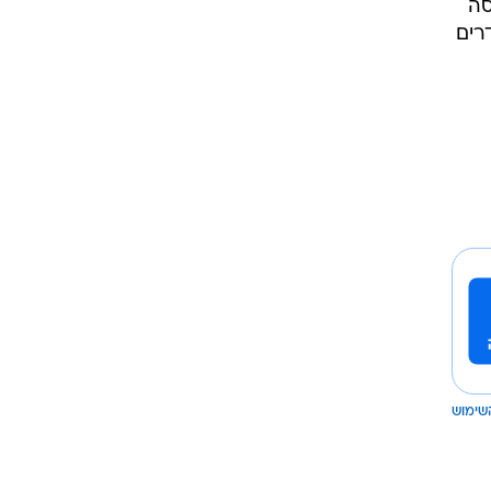
סה
רים
שימוש