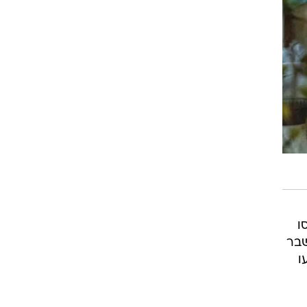
ו
שבר
ו