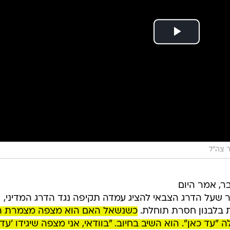
 צה"ל
ר, אמר היום
ב-103fm כי הוא סבור שעל הדרג הצבאי להציג עמדה תקיפה נגד הדרג המדיני,
 בלבנון חסרת תוחלת.
כשנשאל האם הוא מצפה מצמרת ה
עד כאן". הוא השיב בחיוב. "בוודאי, אני מצפה שיגידו 'עד 