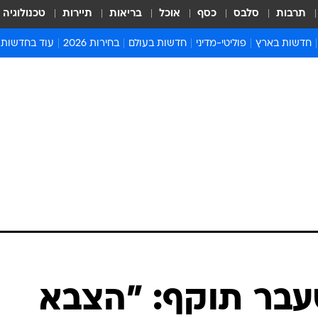
תרבות
סלבס
כסף
אוכל
בריאות
תיירות
טכנולוגיה
חדשות בארץ
פוליטי-מדיני
חדשות בעולם
בחירות 2026
עוד בחדשות
אירועים בארץ
פוליטיקה וממשל
המזרח התיכון
דעות ופרשנויו
חדשות פלילים ומשפט
יחסי חוץ
אירופה
סרי ושלזינגר
חינוך
אמריקה
פרויקטים מיוח
ישראלים בחו"ל
אסיה והפסיפיק
אסור לפספס
בריאות
אפריקה
מדע וסביבה
חברה ורווחה
הנחיות פיקוד 
ארכיון מדורים
זמני כניסת ש
לוח חופשות וח
לוח שנה
חדשות יהדות
בר תוקף: "הצבא
חדשות המשפ