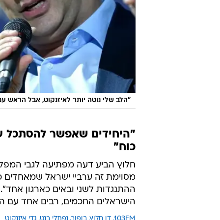
"הלב שלי נוטה יותר לאיזנקוט, אבל הראש עם
"היחידים שאפשר להסתכל ע
כוח"
חלוץ הביע דעה מפתיעה לגבי המפל
מסוימת זה ערביי ישראל שמאחדים כו
ההתנגדות לשני ובאים כארגון אחד". הו
הישראלים החכמים, רבים אחד עם הש
103FM
דן חלוץ
בופור
נפתלי בנט
גדי איזנקוט