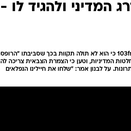
המייל האדום
ג המדיני ולהגיד לו -
רא"ל במיל' דן חלוץ הסביר ב-103fm כי הוא לא תולה תקוות בכך שסביבתו "הרופ
לטות המדיניות, וטען כי הצמרת הצבאית צריכה להצ
נות. על לבנון אמר: "שלחו את חיילינו הנפלאים