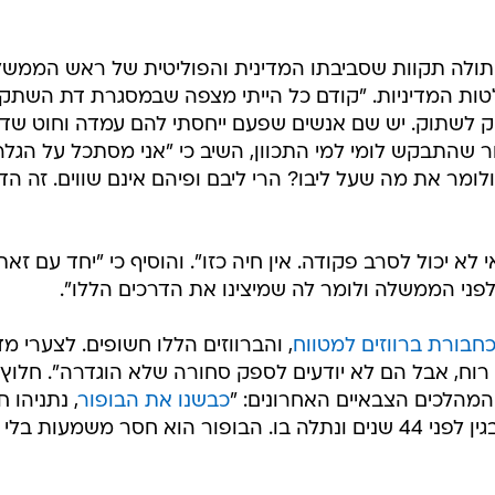
תולה תקוות שסביבתו המדינית והפוליטית של ראש הממש
ות המדיניות. "קודם כל הייתי מצפה שבמסגרת דת השתקנ
יק לשתוק. יש שם אנשים שפעם ייחסתי להם עמדה וחוט שד
ר שהתבקש לומי למי התכוון, השיב כי "אני מסתכל על הגלר
ולומר את מה שעל ליבו? הרי ליבם ופיהם אינם שווים. זה הד
לא יכול לסרב פקודה. אין חיה כזו". והוסיף כי "יחד עם זאת
פני הממשלה ולומר לה שמיצינו את הדרכים הללו".
חבורת ברווזים למטווח
, והברווזים הללו חשופים. לצערי מ
 רוח, אבל הם לא יודעים לספק סחורה שלא הוגדרה". חלוץ
מהלכים הצבאיים האחרונים: "
כבשנו את הבופור
, נתניהו 
סמלים. פתאום הוא נזכר בסמל של בגין לפני 44 שנים ונתלה בו. הבופור הוא חסר משמעות 