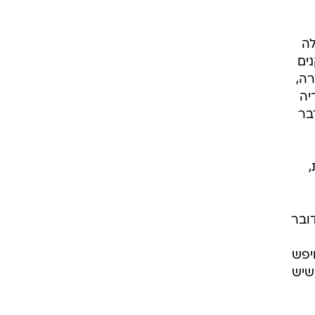
לה
ים
רה,
יה
בר
,
דובר
חיפש
בלי שיש