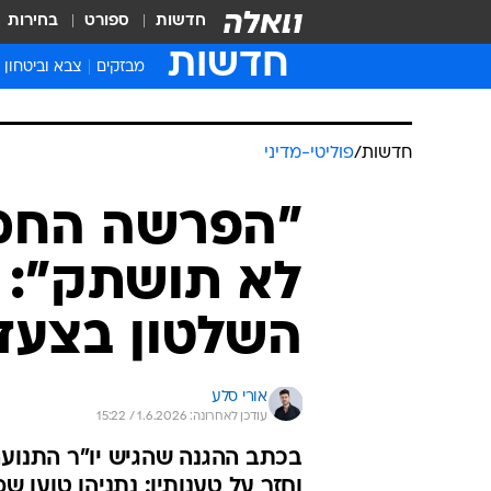
חדשות
ספורט
בחירות
חדשות
מבזקים
צבא וביטחון
חדשות
/
פוליטי-מדיני
"הפרשה החמו
לא תושתק": 
השלטון בצעד 
אורי סלע
עודכן לאחרונה: 1.6.2026 / 15:22
בכתב ההגנה שהגיש יו"ר התנוע
וחזר על טענותיו: נתניהו טוען 