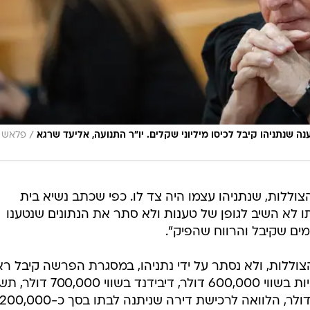
/
 שנתניהו קיבל לכיסו מיליוני שקלים. יו"ר התנועה, אליעד שרגא
וללות, שנתניהו עצמו היה צד לו. כפי שכתב נשיא בית
ו לא השיב לגופן של טענות ולא סתר את הנתונים שנטענו
ים שקיבל והרווח שהפיק".
וללות, ולא נסתר על ידי נתניהו, במסגרת הפרשה קיבל ר
הממשלה שורה של טובות הנאה: מניות בשווי 600,000 דולר, דיבידנד 
המס בגין הדיבידנד בסך כ-175,000 דולר, הלוואה לרכישת דירה שניתנה לבתו בסך כ-00,000