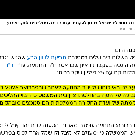
 נגד ממשלת ישראל, בנוגע להקמת ועדת חקירה ממלכתית לחקר אירוע
רוני כנפו
נה היום
פט השלום בירושלים במסגרת
תביעת לשון הרע
שהגיש נגדה
ה הוגשה בעקבות ראיון שבו אמר יו"ר התנועה, עו"ד
ד"ר
2 מיליון שקל בכיס".
כתב ההגנה שהגיע לידי וואלה, הוגש על יד
ה על הסף. בהחלטתו ציין בית המשפט כי ריבוי ההליכים
קמתה של ועדת החקירה הממלכתית הם סממנים מובהקים
רורה: התנועה עומדת מאחורי הטענה שנתניהו קיבל לכיס
ראש הממשלה כי "מעולם לא קיבל ולו שקל אחד לכיס בפרש