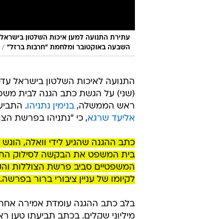
עתירת התנועה למען איכות השלטון בישראל
/
השבעה באוקטובר ומלחמת "חרבות ברזל"
התנועה לאיכות השלטון בישראל עדכ
(שני) על הגשת כתב הגנה לבית מש
ראש הממשלה,
בנימין נתניהו
. התביע
אליעד שרגא
, כי "נתניהו בפרשת הצוללות קם עם 5
בית המשפט את הבקשה לסילוק התביע
המשפטיים סביב פרשת הצוללות וה
לקיומו של עניין ציבורי ברור בפרשה.
בלב כתב ההגנה עומדת אמירה אחת ב
מיליוני שקלים. בכתב תביעתו טען 