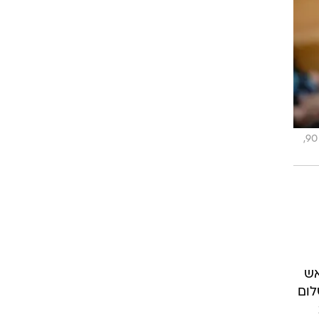
פלאש 90,
אש
בשווי 700,000 דולר, תשלום
2