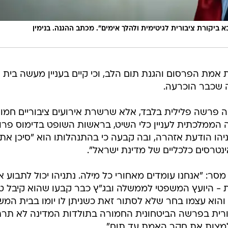
קורת ציבורית לגיטימית ולהלך אימים". מכתב ההגנה. בנימין
 אמת הפרסום והגנת תום הלב, וכי קיים בעניין מעשה בית ד
ה שכבר הוכרעה.
ה פרשה פלילית בלבד, אלא שרשרת אירועים ציבוריים חמור
ה הממלכתית לעניין כלי השיט, בראשות השופט בדימוס פרו
יהו הודעת אזהרה, ובה קבעה כי בהתנהלותו הוא "סיכן את
ינטרסים כלכליים של מדינת ישראל".
מסר: "אנחנו עומדים מאחורי כל מילה. נתניהו יכול לתבוע או
ת - היועץ המשפטי לממשלה ובג"ץ כבר קבעו שהוא קיבל ט
והוא עצמו בחר שלא לסתור זאת כשניתן לו יומו בבית המש
ורית בפרשה הביטחונית החמורה בתולדות המדינה לא תרת
למצות את חקר האמת עד תום".