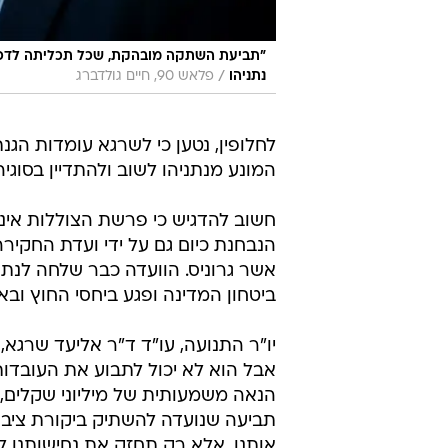
"תביעת השתקה מובהקת, שכל תכליתה לדכא בי
/
נתניהו
פלאש 90, חיים גולדברג
לחלופין, נטען כי לשרגא עומדות הגנת
המונע מנתניהו לשוב ולהתדיין בסוגי
חשוב להדגיש כי פרשת הצוללות אינ
הנבחנת כיום גם על ידי ועדת החקיר
אשר גרוניס. הוועדה כבר שלחה לנתנ
ביטחון המדינה ופגע ביחסי החוץ ובא
יו"ר התנועה, עו"ד ד"ר אליעד שרגא, 
אבל הוא לא יכול לתבוע את העובדו
הנאה משמעותית של מיליוני שקלים, 
תביעה שנועדה להשתיק ביקורת ציב
אותנו, אלא רק תחזק את נחישותנו 