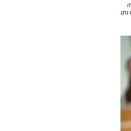
ה
נתן