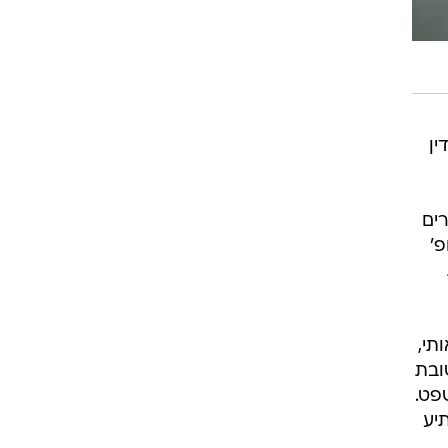
ין
ים
פ'
תי,
ובת
פט.
יע