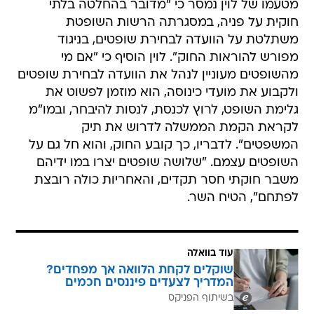
מטעמו של לוין נמסר כי "מדובר בהחלטה בלתי
חוקית על פניה, במסגרתה הרשות השופטת
משתלטת על הוועדה לבחירת שופטים, בניגוד
מפורש להוראות החוק". לוין הוסיף כי "אם מי
מהשופטים מעוניין לנהל את הוועדה לבחירת שופטים
ולקבוע את מועדי כינוסה, הוא מוזמן לפשוט את
גלימת השופט, לרוץ לכנסת, לנסות להיבחר, ובמו"מ
לקראת הקמת הממשלה לדרוש את תיק
המשפטים". לדבריו, כך קובע החוק, והוא חל גם על
השופטים עצמם. "שלושה שופטים יצרו במו ידיהם
משבר חוקתי חסר תקדים, והאחריות כולה רובצת
לפתחם", הטיח השר.
עוד בוואלה
שוקלים לקחת הלוואה אך מפחדים?
המדריך לצעדים פיננסים חכמים
בשיתוף הפניקס