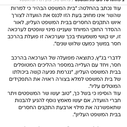
/
ביכולתה של מערכת המשפט
פלאש 90, יונתן זינדל/פלאש90
עוד נכתב בהחלטה: "בית המשפט הבהיר כי למרות
שהשר אינו מחויב בעת הזו לכנס את הוועדה לצורך
איוש התקנים החסרים בבית המשפט העליון, לאור
ההסדר החוקי המיוחד שעניינו מינוי שופטים לערכאה
זו, יש קושי משמעותי בכך שערכאה זו פועלת בהרכב
חסר במשך כמעט שלוש שנים".
לדברי בג"ץ, כתוצאה מפועלה של הערכאה בהרכב
חסר, ויחד עם העלייה במספר ההליכים המטופלים
בבית המשפט העליון, "נגרמת פגיעה קשה ביכולתו
של בית המשפט למלא בצורה ראויה את התפקידים
המוטלים עליו".
עוד הוסיפו כי בשל כך, "טוב יעשו שר המשפטים ויתר
חברי הוועדה, אם יעשו מאמץ נוסף להגיע להבנות
שתאפשרנה את מילוי ארבעת התקנים החסרים
בבית המשפט העליון".