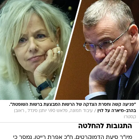
"פגיעה קשה וחסרת הצדקה של הרשות המבצעת ברשות השופטת".
/
בהרב-מיארה על לוין
עיבוד תמונה, פלאש 90\ יותנן סינדל , ראובן
קסטרו
התגובות להחלטה
מיו"ר סיעת הדמוקרטים, ח"כ אפרת רייטן, נמסר כי