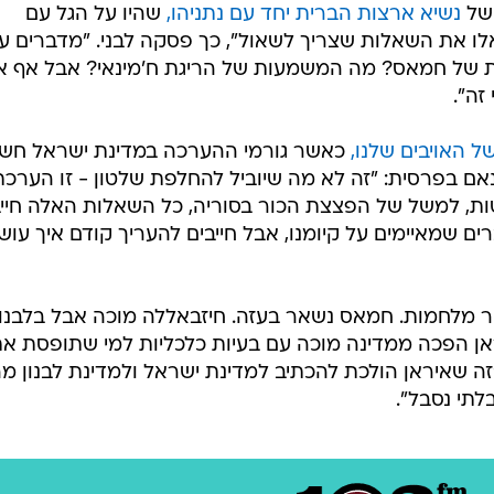
 של
נשיא ארצות הברית יחד עם נתניהו,
שהיו על הגל עם
ו את השאלות שצריך לשאול", כך פסקה לבני. "מדברים ע
ת של חמאס? מה המשמעות של הריגת ח'מינאי? אבל אף א
זה".
ל האויבים שלנו,
כאשר גורמי ההערכה במדינת ישראל חשב
אם בפרסית: "זה לא מה שיוביל להחלפת שלטון - זו הערכת
ת, למשל של הפצצת הכור בסוריה, כל השאלות האלה חיי
ים שמאיימים על קיומנו, אבל חייבים להעריך קודם איך עוש
ור מלחמות. חמאס נשאר בעזה. חיזבאללה מוכה אבל בלבנון
ראן הפכה ממדינה מוכה עם בעיות כלכליות למי שתופסת א
"זה שאיראן הולכת להכתיב למדינת ישראל ולמדינת לבנון מ
לתי נסבל".