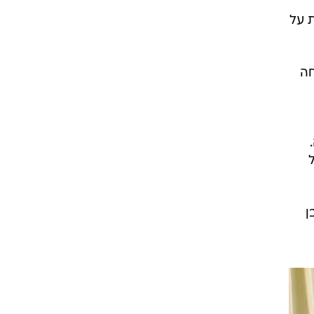
ת על
חה
ן