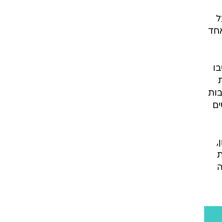
ל
חד
ו
בות
ים
,
ת
ה