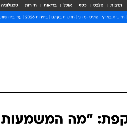
תרבות
סלבס
כסף
אוכל
בריאות
תיירות
טכנולוגיה
חדשות בארץ
פוליטי-מדיני
חדשות בעולם
בחירות 2026
עוד בחדשות
אירועים בארץ
פוליטיקה וממשל
המזרח התיכון
דעות ופרשנויו
חדשות פלילים ומשפט
יחסי חוץ
אירופה
סרי ושלזינגר
חינוך
אמריקה
פרויקטים מיוח
ישראלים בחו"ל
אסיה והפסיפיק
אסור לפספס
בריאות
אפריקה
מדע וסביבה
חברה ורווחה
הנחיות פיקוד 
ארכיון מדורים
זמני כניסת ש
לוח חופשות וח
לוח שנה
חדשות יהדות
וקפת: "מה המשמעות
חדשות המשפ