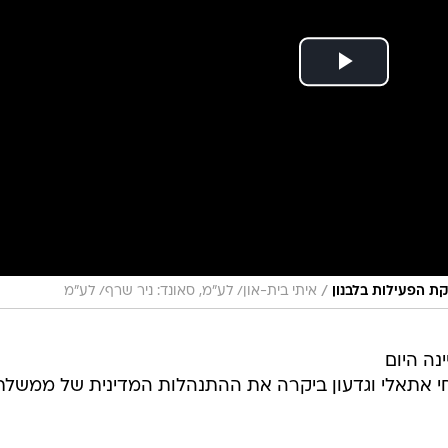
/
ת הפעילות בלבנון
איתי בית-און/ לע״מ, סאונד: ניר שרף/ לע״מ
נה היום
יחתה עם עמיחי אתאלי וגדעון ביקרה את ההתנהלות המדינית של ממשלת