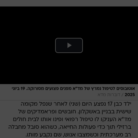
אוטובוסים לטיפול נמרץ של מד"א מפנים פצועים מסורוקה. 19 ביוני
/
2025
דוברות מדא
ילד כבן 17 נפצע היום (שני) לאחר שנפל מקומה
שישית בבניין באשקלון. חובשים ופראמדיקים של
מד"א העניקו לו טיפול רפואי ופינו אותו לבית חולים
ברזילי תוך כדי פעולות החייאה, כשהוא סובל מחבלה
רב מערכתית וכשמצבו אנוש, שם נקבע מותו.
פרמדיק מד"א דביר מלול, סיפר: "ראינו את הילד