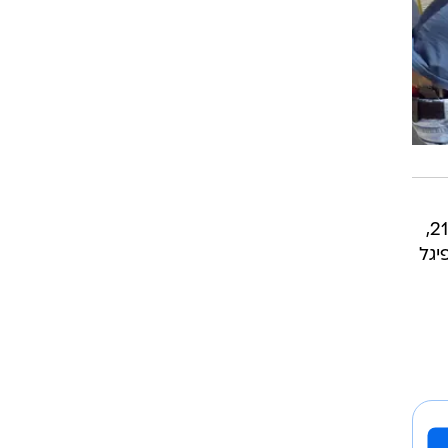
. אחד ההאחים, יששכר דב שפיגל בן 21,
יגל