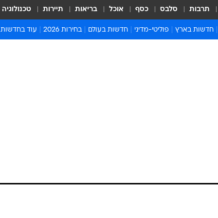
תרבות
סלבס
כסף
אוכל
בריאות
תיירות
טכנולוגיה
חדשות בארץ
פוליטי-מדיני
חדשות בעולם
בחירות 2026
עוד בחדשות
אירועים בארץ
פוליטיקה וממשל
המזרח התיכון
דעות ופרשנויו
חדשות פלילים ומשפט
יחסי חוץ
אירופה
סרי ושלזינגר
חינוך
אמריקה
פרויקטים מיוח
ישראלים בחו"ל
אסיה והפסיפיק
אסור לפספס
בריאות
אפריקה
מדע וסביבה
חברה ורווחה
הנחיות פיקוד 
ארכיון מדורים
זמני כניסת ש
לוח חופשות וח
לוח שנה
חדשות יהדות
חדשות המשפ