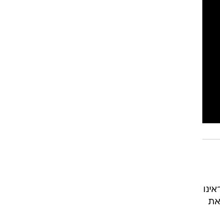
ינו
את