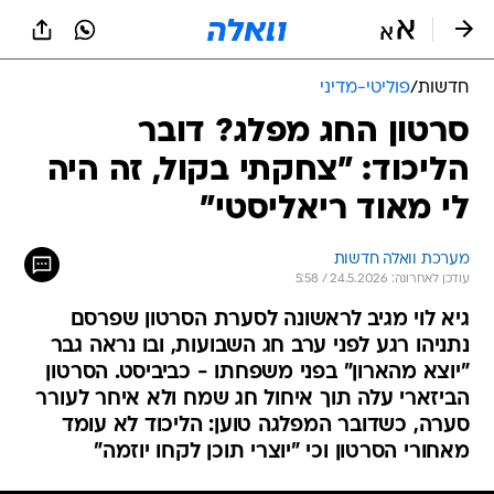
חדשות
/
פוליטי-מדיני
סרטון החג מפלג? דובר
הליכוד: "צחקתי בקול, זה היה
לי מאוד ריאליסטי"
מערכת וואלה חדשות
עודכן לאחרונה: 24.5.2026 / 5:58
גיא לוי מגיב לראשונה לסערת הסרטון שפרסם
נתניהו רגע לפני ערב חג השבועות, ובו נראה גבר
"יוצא מהארון" בפני משפחתו - כביביסט. הסרטון
הביזארי עלה תוך איחול חג שמח ולא איחר לעורר
סערה, כשדובר המפלגה טוען: הליכוד לא עומד
מאחורי הסרטון וכי "יוצרי תוכן לקחו יוזמה"