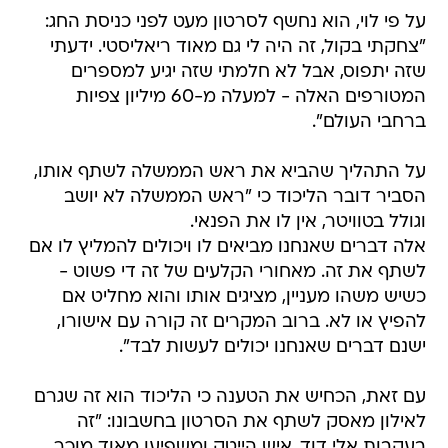
על פי לוי, הוא נחשף לסרטון מעט לפני כניסת החג:
"צחקתי בקול, זה היה לי גם מאוד ריאליסטי. ידעתי
שזה יתפוס, אבל לא חלמתי שזה יגיע למספרים
המטורפים האלה - למעלה מ-60 מיליון צפיות
ברחבי העולם".
על התהליך שהביא את ראש הממשלה לשתף אותו,
הסביר דובר הליכוד כי "ראש הממשלה לא יושב
וגולל בטוויטר, אין לו את הפנאי.
אלה דברים שאנחנו מביאים לו ויכולים להמליץ לו אם
לשתף את זה. מאחורי הקלעים של זה די פשוט -
כשיש משהו מעניין, מציגים אותו והוא מחליט אם
להפיץ או לא. ברוב המקרים זה קורה עם אישורו,
ישנם דברים שאנחנו יכולים לעשות לבד".
עם זאת, הכחיש את הטענה כי הליכוד הוא זה שגרם
לאילון מאסק לשתף את הסרטון בחשבונו: "זה
בעקבות אלי דוד, איש הייטק ומשפיען מאוד מוכר,