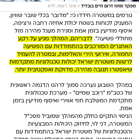
/
מפקד מחוז דרום חיים בובליל
אתר רשמי, ללא
גורמים במשטרה חידדו כי: "מדובר בכלי שובר שוויון,
המעניק לכוחות בשטח יכולת אחיזה רחבה ורציפה,
איסוף מודיעין בזמן אמת וסגירת מעגל מהירה מול
מחוללי פשיעה".
לדבריהם, המהלך מגיע על רקע
האתגרים המורכבים בהתמודדות עם הפשיעה
החמורה, אירועי הירי והאלימות, ובמטרה להעמיד
לרשות משטרת ישראל יכולות טכנולוגיות מתקדמות
שיאפשרו תגובה מהירה, מדויקת ואפקטיבית יותר.
במהלך השבוע נערכה סמוך לרהט הדגמה ראשונית
של כטב"מ "רוכב שמיים" - מערכת טכנולוגית
מתקדמת המשלבת חוזי אווירי ואיסוף מודיעין בזמן
אמת.
הניסוי התקיים כחלק מהמהלך שמוביל מפכ"ל
המשטרה, דני לוי, לחיזוק היכולות המבצעיות
והטכנולוגיות של משטרת ישראל בהתמודדות עם