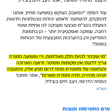
ולעצור מחוללי פשיעה", אמר ניצב חיים בובליל.
עוד הוסיף: "המאבק העיקש בפשיעה מחייב אותנו
להתקדם, להשתפר ולאמץ יכולות טכנולוגיות חדשות.
הפעלת כטב"מ מבצעי מעניקה לנו אחיזת שטח
רחבה, עמוקה ואפקטיבית יותר - הן בתמונת
המודיעין והן בהיערכות המבצעית של הכוחות
בשטח".
"מי שיבחר להיות חלק מאלימות, ירי ופשיעה חמורה
צריך לדעת: אין מקומות מסתור. זרועה הארוכה
והנחושה של משטרת מחוז דרום תגיע אליו, והתגובה
תהיה מהירה, חדה וחסרת פשרות
", אמר מפקד
המחוז הדרומי, ניצב חיים בובליל.
כטב"מ
טרם התפרסמו תגובות