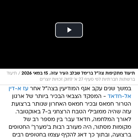
/
תיעוד מתקיפות צה"ל ברימל שבלב העיר עזה. 15 במאי 2026
תיעוד
ברשתות חברתיות לפי סעיף 27 א' לחוק זכויות יוצרים
במשך שנים עקב אגף המודיעין בצה"ל אחר
עז א-דין
אל-חדאד
- המפקד הצבאי הבכיר ביותר של ארגון
הטרור חמאס ובכיר חמאס האחרון שנותר ברצועת
עזה שהיה ממובילי הטבח הרצחני ב-7 באוקטובר.
לאורך המלחמה, חדאד עבר בין מספר רב של
מקומות מסתור, היה מעורב רבות ב'מערך' החטופים
ברצועה, ובתוך כך דאג להקיף עצמו בחטופים רבים