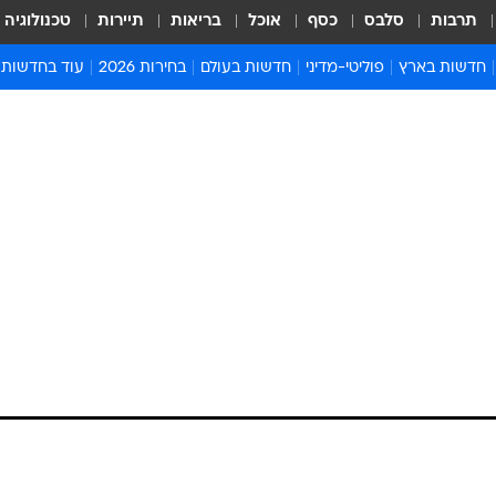
תרבות
סלבס
כסף
אוכל
בריאות
תיירות
טכנולוגיה
חדשות בארץ
פוליטי-מדיני
חדשות בעולם
בחירות 2026
עוד בחדשות
אירועים בארץ
פוליטיקה וממשל
המזרח התיכון
דעות ופרשנויו
חדשות פלילים ומשפט
יחסי חוץ
אירופה
סרי ושלזינגר
חינוך
אמריקה
פרויקטים מיוח
ישראלים בחו"ל
אסיה והפסיפיק
אסור לפספס
בריאות
אפריקה
מדע וסביבה
חברה ורווחה
הנחיות פיקוד 
ארכיון מדורים
זמני כניסת ש
לוח חופשות וח
לוח שנה
חדשות יהדות
חדשות המשפ