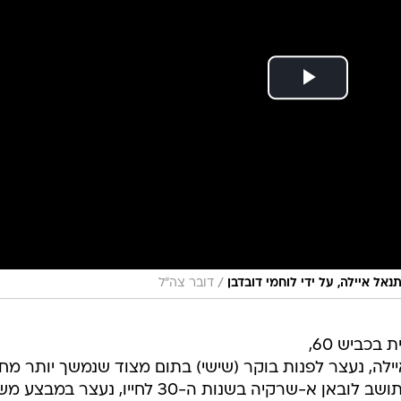
/
אל איילה, על ידי לוחמי דובדבן
דובר צה"ל
הנהג שנמלט מזירת התאונה הקטלנית בכביש 60,
לה, נעצר לפנות בוקר (שישי) בתום מצוד שנמשך יותר מחו
כך מסרו במשטרה ובצה"ל. החשוד, תושב לובאן א-שרקיה בשנות ה-30 לחייו, נעצ