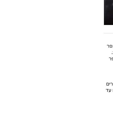
פר
ר
רים
 עד