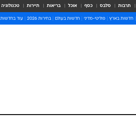
תרבות
סלבס
כסף
אוכל
בריאות
תיירות
טכנולוגיה
חדשות בארץ
פוליטי-מדיני
חדשות בעולם
בחירות 2026
עוד בחדשות
אירועים בארץ
פוליטיקה וממשל
המזרח התיכון
דעות ופרשנויו
חדשות פלילים ומשפט
יחסי חוץ
אירופה
סרי ושלזינגר
חינוך
אמריקה
פרויקטים מיוח
ישראלים בחו"ל
אסיה והפסיפיק
אסור לפספס
בריאות
אפריקה
מדע וסביבה
חברה ורווחה
הנחיות פיקוד 
ארכיון מדורים
זמני כניסת ש
לוח חופשות וח
לוח שנה
חדשות יהדות
עבריין מין בפיקוח בן 60 מבני ברק
חדשות המשפ