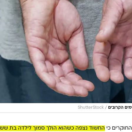
/
מים הקרובים
ShutterStock
החוקרים כי
החשוד נצפה כשהוא הולך סמוך לילדה בת שש
 ל"ג בעומר האחרון, נצפה ליד מדורה בבני ברק, שם על פי