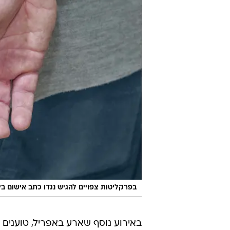
בפרקליטות צפויים להגיש נגדו כתב אישום בי
באירוע נוסף שארע באפריל, טוענים 
בעיר ואף נוגע בה. בהמשך, במהלך חג
החשד נגע והתחכך בנער בן 14.