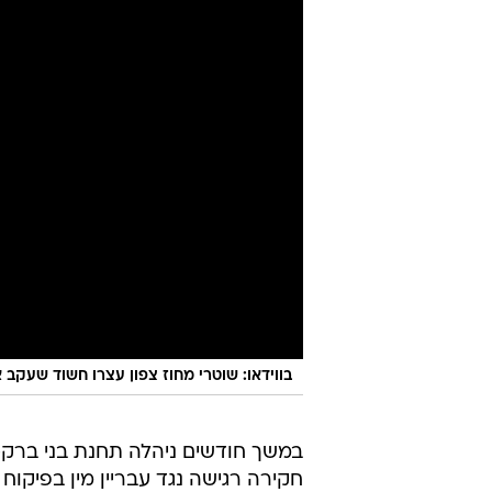
בווידאו: שוטרי מחוז צפון עצרו חשוד שעקב 
במשך חודשים ניהלה תחנת בני ברק-
חקירה רגישה נגד עבריין מין בפיקוח בן 0
הפיקוח שהוטלו עליו, חלקם באופן ש
הצהרת תובע, ובפרקליטות צפויים לה