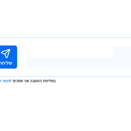
וק ובחיי אדם, כאשר עלה על הכביש ללא רישיון מתאים בז
יכון ממשי לשלומם", מסר מפקד תחנת ערוער, סנ"צ ברוך הו
לנות נגד עברייני תנועה - שמסכנים את הציבור."
בוע על ידי שלוחת תביעות תעבורה נגב כתב אישום חמור
ם המשפטיים נגדו, נוכח מסוכנותו לציבור ועברו התעבורת