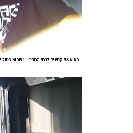
הסיע 38 קטינים לבתי הספר - כשהוא פסול לנהיגה וזאת כבר בפעם השניייה. אילוסטרציה