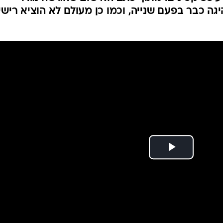
המייל האדום
ת חינוך - ללא רשיון
שוטרי תחנת ערוער עצרו תושב שבט גבועה בשנות ה-30 לחייו - שלאחר שנהג
באוטובוס ללא רישיון נהיגה והסיע 38 קטינים. מתוך כתב האישום שהגישה נגדו
גה כבר בפעם שנייה, וכמו כן מעולם לא הוציא רישיו