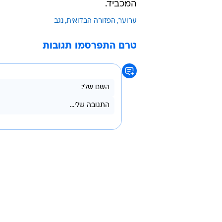
יוצרים
"מדובר בנהג שפעל בזלזול מוחלט בח
פסילה - והסיע עשרות קטינים תוך ס
לדבריו, "הם ימשיכט לפעול באפס סוב
כאמור, כנגד הנאשם הוגש במהלך הש
בצירוף בקשה למעצרו עד תום ההליכי
המכביד.
ערוער
הפזורה הבדואית
נגב
טרם התפרסמו תגובות