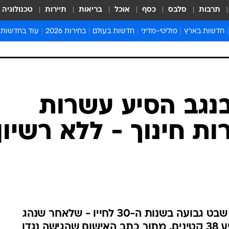
תרבות
סלבס
כסף
אוכל
בריאות
תיירות
טכנולוגיה
חדשות בארץ
פוליטי-מדיני
חדשות בעולם
בחירות 2026
עוד בחדשות
אירועים בארץ
פוליטיקה וממשל
המזרח התיכון
דעות ופרשנויו
חדשות פלילים ומשפט
יחסי חוץ
אירופה
סרי ושלזינגר
חינוך
אמריקה
פרויקטים מיוח
ישראלים בחו"ל
אסיה והפסיפיק
אסור לפספס
בריאות
אפריקה
מדע וסביבה
חברה ורווחה
הנחיות פיקוד 
ארכיון מדורים
זמני כניסת ש
לוח חופשות וח
לוח שנה
חדשות יהדות
בנגב הסיע עשרות
חדשות המשפ