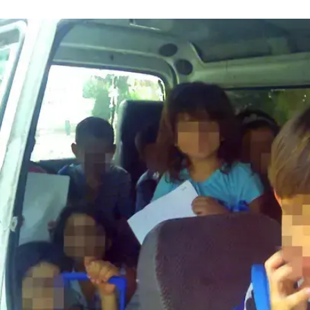
ת ערוער במרחב רותם, נתפס הנהג בעת נסיעתו באוטובוס
יקה עלה כי החשוד נהג בהיותו פסול לנהיגה - וזאת כבר
עולם לא הוציא רישיון נהיגה מתאים לסוג הרכב בו נהג או
.
 להזדהות מסר הנאשם פרטים כוזבים - ואף הציג רישיון
ים. בנוסף, האוטובוס בו נהג הושבת למשך 30 ימים.