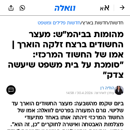
חדשות
/
חדשות בארץ
/
חדשות פלילים ומשפט
מהומות בביהמ"ש: מעצר
החשודים ברצח זלקה הוארך |
אמו של החשוד המרכזי:
"סומכת על בית משפט שיעשה
צדק"
הודיה רן
עודכן לאחרונה: 30.4.2026 / 14:58
ביום שקמו מהשבעה: מעצר החשודים הוארך עד
שלישי. גורם המעורה בפרטים לוואלה: אמו של
החשוד המרכזי זיהתה אותו באחד מתיעודי
מצלמות האבטחה ואישרה לחוקרים "כן, זה הוא".