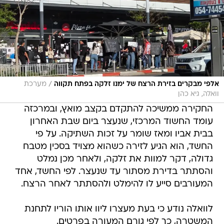
/
אלפי מבקרים בזירת הרצח של ימנו זלקה בפתח תקווה
מערכת
וואלה, גיא כהן
החקירה ממשיכה להתקדם בקצב מואץ, ובמרכזה
עומד החשוד המרכזי, שנעצר ביום שבת האחרון
בבית אביו ומאז שומר על זכות השתיקה. על פי
החשד, הוא הגיע לזירה כשהוא מצויד בסכין מטבח
גדולה, דקר למוות את זלקה, ולאחר מכן נמלט
והסתתר בדירת מסתור עד שנעצר. לפי החשד, אחד
המעורבים סייע לו להימלט ולהסתתר לאחר הרצח.
לוואלה נודע כי בעת מעצרו ליוו אותו הוריו לתחנת
המשטרה, כך לפי גורם המעורה בפרטים.