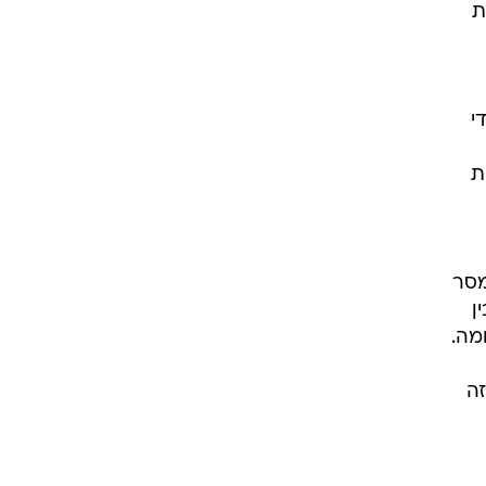
ת
י
ת
מסר
ן
מה.
זה