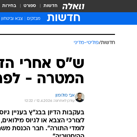
חדשות
ספורט
בחירות
חדשות
מבזקים
צבא וביטחון
חדשות
/
פוליטי-מדיני
ש"ס אחרי הדי
המטרה - לפר
אבי סולומון
עודכן לאחרונה: 12.4.2026 / 12:22
בעקבות הדיון בבג"ץ בעניין גי
לצורכי הצבא או לגיוס מילואים,
לומדי התורה". חבר הכנסת משה ג
ההיסטוריה"