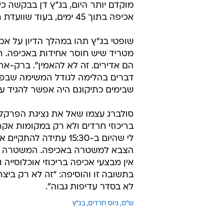
מוקדם יותר היום, בג"ץ דן בבקשה
אכיפה בתוך 45 ימים, בעוד שוועדת השרים שהוקמה לצורך כך כמעט שלא התכנסה.
שופטי בג"ץ תהו במהלך הדיון על אכי
מטריד שיש חוסר אחידות באכיפה. ה
הם אדירים. זה לא להאמין". ברק-א
דברים בהלימה לגודל המשימה שבפני
שבימים כתיקונם היה אפשר להגיד עשו
סולברג עצמו שאל את נציגת הפרקל
בריכוזי חרדים ולא רק במקומות אקראי
לי שהיום ב-15:30 עתיד
הצבא למשטרה באכיפה. המשטרה זקו
אין מבצעי אכיפה בריכוזי אוכלוסייה
בתשובה זו והוסיפה: "זה לא רק ביצה
לא בסדר עדיפות גבוה".
ש"ס
גיוס חרדים
בג"ץ