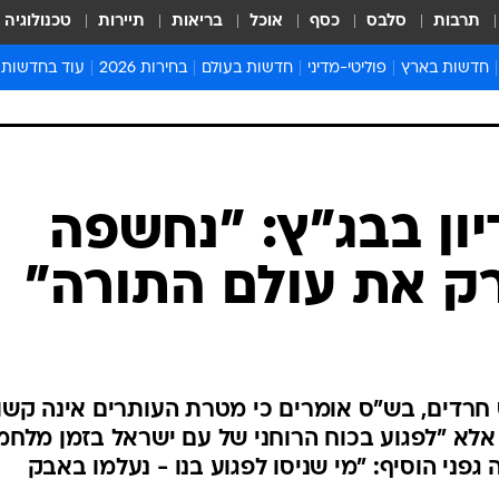
תרבות
סלבס
כסף
אוכל
בריאות
תיירות
טכנולוגיה
חדשות בארץ
פוליטי-מדיני
חדשות בעולם
בחירות 2026
עוד בחדשות
אירועים בארץ
פוליטיקה וממשל
המזרח התיכון
דעות ופרשנויו
חדשות פלילים ומשפט
יחסי חוץ
אירופה
סרי ושלזינגר
חינוך
אמריקה
פרויקטים מיוח
ישראלים בחו"ל
אסיה והפסיפיק
אסור לפספס
ון בבג"ץ: "נחשפה
בריאות
אפריקה
מדע וסביבה
ק את עולם התורה"
חברה ורווחה
הנחיות פיקוד 
ארכיון מדורים
זמני כניסת ש
לוח חופשות וח
וס חרדים, בש"ס אומרים כי מטרת העותרים אינה קשו
לוח שנה
 אלא "לפגוע בכוח הרוחני של עם ישראל בזמן מלחמ
חדשות יהדות
פני הוסיף: "מי שניסו לפגוע בנו - נעלמו באבק
חדשות המשפ