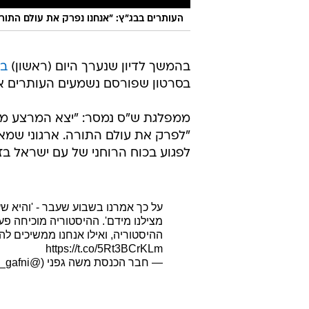
העותרים בבג״ץ: ״אנחנו נפרק את עולם התור
בהמשך לדיון שנערך היום (ראשון)
בב
בסרטון שפורסם נשמעים העותרים או
ממפלגת ש"ס נמסר: "יצא המרצע מן 
"לפרק את עולם התורה. ארגוני שמאל 
לפגוע בכוח הרוחני של עם ישראל ב
על כך אמרנו בשבוע שעבר - 'והיא שעמד
מצילנו מידם'. ההיסטוריה מוכיחה פ
ההיסטוריה, ואילו אנחנו ממשיכים להת
https://t.co/5Rt3BCrKLm
— חבר הכנסת משה גפני (@mk_moshe_gafni)