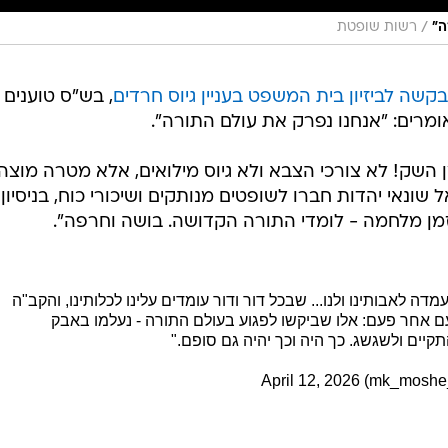
/
ה״
רשות שופטת
קשה לביזיון בית המשפט בעניין גיוס חרדים
, בש"ס טוענים כ
מרים: "אנחנו נפרק את עולם התורה".
השק! לא צורכי הצבא ולא גיוס מילואים, אלא מטרה מוצה
שונאי יהדות חברו לשופטים מנותקים ושיכורי כוח, בניסיון
זמן מלחמה - לומדי התורה הקדושה. בושה וחרפה".
ה לאבותינו ולנו... שבכל דור ודור עומדים עלינו לכלותינו, והקב"ה
עם אחר פעם: אלו שביקשו לפגוע בעולם התורה - נעלמו באבק
קיים ולשגשג. כך היה וכך יהיה גם סופם."
April 12, 2026