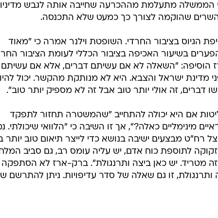
 כי הממשלה מתעלמת מההכרעה שחייבה אותה לגבש מדיניו
פת הגיוס בציבור החרדי. השופטת וילנר אמרה כי "מאוד
פערים בשיעור האכיפה בציבור הכללי לעומת הציבור החרד
רז הוסיפה: "השאלה לא אם עשיתם דברים, אלא אם עשיתם
 מדינת ישראל והצבא. היא לא מנותקת מהקשר. יכול להיו
 דברים, זה אולי יותר טוב אבל זה לא מספיק יותר טוב".
יטות אם היא יכולה להתחייב "שהמשטרה תחזור לתפקד
ים מינימליים כאלה?", אך זו השיבה כי "הלוואי שיכולתי. נ
ה להתקיים אצל רח"ט מבצעים ישיבה בנושא כדי לייצר תיאום טוב יותר בי
קה לתוספת כוח אדם, יש עליה עומס רב, גם סביב המלח
 וזה מטריד. יש כאן ביצה ותרנגולת". ברק-ארז לא הסתפקה
 ותרנגולת, זו גם שאלה של סדר עדיפויות. ניתן להתרשם ש