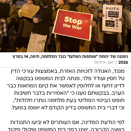
הפגנה של יוזמת ״שותפות השלום״ כנגד המלחמה, חיפה, 14 במרץ
/
2026
יואב איתיאל
מנגד, האגודה לזכויות האזרח, באמצעות עורכי הדין
טל חסין ועודד פלר, פנתה לבית המשפט בבקשה
לדיון דחוף או לחלופין לאפשר את קיום המחאות כבר
הערב. בבקשתם טענו כי "האמירות בדבר חשיבות
חופש הביטוי הפוליטי בעת מלחמה נותרו חלולות",
וכי דברי בית המשפט בדיון הקודם לא יושמו בפועל.
לפי הודעת המדינה, אם העותרים לא יביעו התנגדות
בשעה הקרובה, יוצגו בפני בית המשפט שיקולי פיקוד