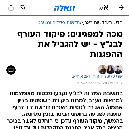
חדשות
/
חדשות בארץ
/
חדשות פלילים ומשפט
מכה למפגינים: פיקוד העורף
לבג"ץ - יש להגביל את
ההפגנות
אורי סלע, 
הודיה רן, 
יואב איתיאל
עודכן לאחרונה: 4.4.2026 / 15:54
בתשובת המדינה לבג"ץ נקבעו מכסות מצומצמות
למחאות הערב, למרות ביקורת השופטים בדיון
אתמול. האגודה לזכויות האזרח דורשת דיון דחוף
וטוענת לפגיעה בחופש הביטוי בזמן מלחמה.
בהמשך, פיקוד העורף עדכן כי הוחלט לאשר בכיכר
הבימה בתל אביב החרגת התקהלות של עד 150