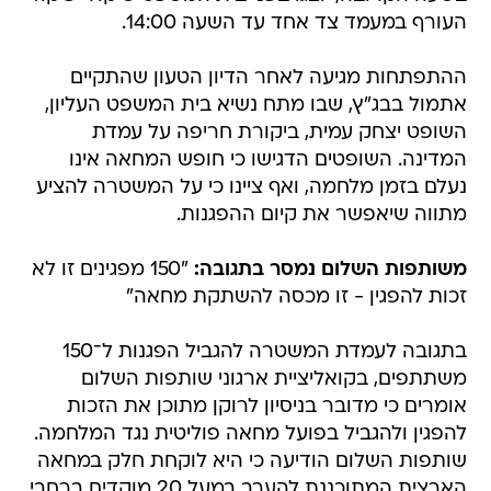
העורף במעמד צד אחד עד השעה 14:00.
ההתפתחות מגיעה לאחר הדיון הטעון שהתקיים
אתמול בבג"ץ, שבו מתח נשיא בית המשפט העליון,
השופט יצחק עמית, ביקורת חריפה על עמדת
המדינה. השופטים הדגישו כי חופש המחאה אינו
נעלם בזמן מלחמה, ואף ציינו כי על המשטרה להציע
מתווה שיאפשר את קיום ההפגנות.
משותפות השלום נמסר בתגובה:
"150 מפגינים זו לא
זכות להפגין - זו מכסה להשתקת מחאה"
בתגובה לעמדת המשטרה להגביל הפגנות ל־150
משתתפים, בקואליציית ארגוני שותפות השלום
אומרים כי מדובר בניסיון לרוקן מתוכן את הזכות
להפגין ולהגביל בפועל מחאה פוליטית נגד המלחמה.
שותפות השלום הודיעה כי היא לוקחת חלק במחאה
הארצית המתוכננת להערב במעל 20 מוקדים ברחבי