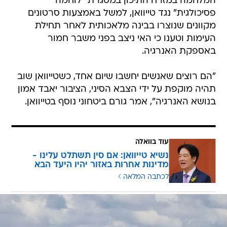
המלחמה במזרח התיכון במסגרת "לוחמה
פסיכולגית" נגד טייוואן, למשל באמצעות סרטונים
מקוונים שנוצרו בבינה מלאכותית לאחר תחילת
העימות וטענו כי האי ניצב בפני משבר חמור
באספקת האנרגיה.
"הם רוצים שאנשים יחשבו שיום אחד, כשטייוואן שוב
תהיה מוקפת על ידי הצבא הסיני, הציבור יאבד אמון
בנושא האנרגיה", אמר גורם ביטחוני נוסף בטייוואן.
עוד בוואלה
נשיא טייוואן: אם סין תשתלט עלינו -
מדינות אחרות באזור יהיו היעד הבא
לכתבה המלאה