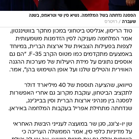
הפסגה נדחתה בשל המלחמה. נשיא סין שי וטראמפ, בשנה
/
שעברה
רויטרס
טוד הריסון, אנליסט ביטחוני במכון מחקר בוושינגטון,
אמר המלחמה מעניקה לסין הזדמנות משמעותית
לצפות בפעילות הצבאית של ארצות הברית, במיוחד
באמצעים מתקדמים כמו מטוס הקרב F-35. "הם גם
אוספים נתונים על מידת היעילות של מערכות ההגנה
האווירית והטילים שלנו ועל אופן השימוש בהן", אמר.
טייוואן, שהציעה תוספת של 40 מיליארד דולר
לתקציב הביטחון, עוקבת מקרוב גם אחרי האפשרות
לפסגה בין מנהיגי ארצות הברית וסין בבייג'ינג,
שנדחתה מתחילת אפריל בעקבות המלחמה באיראן.
שן יו-צ'ונג, סגן שר במועצה לענייני היבשת האחראי
על מדיניות כלפי סין, אמר הממשלה העריכה כי