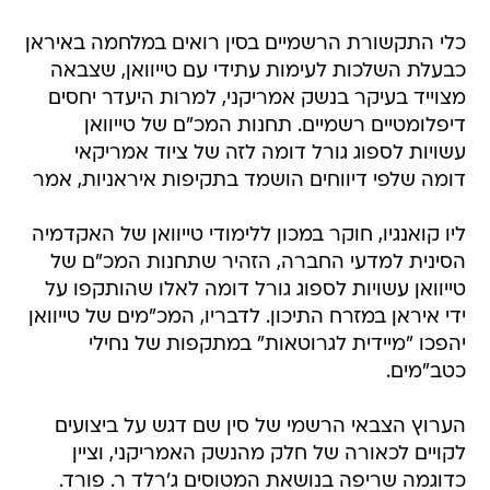
כלי התקשורת הרשמיים בסין רואים במלחמה באיראן
כבעלת השלכות לעימות עתידי עם טייוואן, שצבאה
מצוייד בעיקר בנשק אמריקני, למרות היעדר יחסים
דיפלומטיים רשמיים. תחנות המכ"ם של טייוואן
עשויות לספוג גורל דומה לזה של ציוד אמריקאי
דומה שלפי דיווחים הושמד בתקיפות איראניות, אמר
ליו קואנגיו, חוקר במכון ללימודי טייוואן של האקדמיה
הסינית למדעי החברה, הזהיר שתחנות המכ"ם של
טייוואן עשויות לספוג גורל דומה לאלו שהותקפו על
ידי איראן במזרח התיכון. לדבריו, המכ"מים של טייוואן
יהפכו "מיידית לגרוטאות" במתקפות של נחילי
כטב"מים.
הערוץ הצבאי הרשמי של סין שם דגש על ביצועים
לקויים לכאורה של חלק מהנשק האמריקני, וציין
כדוגמה שריפה בנושאת המטוסים ג'רלד ר. פורד.