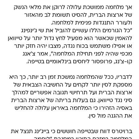
אך מלחמה ממושכת עלולה לרוקן את מלאי הנשק
של ארצות הברית, להסיט תשומת לב מהאזור
ולעורר התנגדות פנימית למלחמה.
"כל הגורמים הללו עשויים להוביל את שי ג'ינפינג
להאמין שכאשר הוא מפעיל לחץ גדול יותר על טייוואן
או אפילו משתמש בכוח נגדה, מצבו יהיה חזק יותר
מכפי שהיה לפני תחילת המלחמה", אמר צ'אנג
קו-צ'נג, פרופסור ליחסים בינלאומיים בטייפה.
לדבריו, ככל שהמלחמה נמשכת זמן רב יותר, כך היא
מספקת לסין יותר לקחים על החשיבה הצבאית של
ארצות הברית ועל תרחישי תגובה אפשריים למהלך
סיני נגד טייוואן. גם בעלות בריתה של ארצות הברית
באסיה הזהירו כי המלחמה באיראן עלולה להחליש
את ההגנה מול סין.
ברויטרס דווח שבטייפה חוששים כי בייג'ינג תנצל את