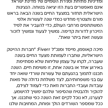
ומדיניות פתיחת וסגירת השמיים של מדינת ישראל
אינם מאפשרים בעת הזו יציאה בטוחה. הנציגות
הישראלית תחזור במצעד החיים בשנה הבאה בראש
מורם ותצטרף מחדש כמדי שנה לעשרות אלפי
המשתתפים מרחבי העולם, כדי להעביר את לפיד
הזיכרון לדורות קדימה. נמשיך לצעוד ונמשיך לזכור
ונעשה זאת ביתר שאת".
מיכה קאופמן, מייסד ומנכ"ל Fiverr: "חברות ההייטק
הישראליות, שחברו לעמותת מצעד החיים בשנה
שעברה, לקחו על עצמן שליחות שלא מסתיימת
באירוע אחד או בשנה אחת, זו משימת חיים. השנה
תכננו לתמוך בהגעתם של עשרות שורדי שואה יחד
עם בני משפחותיהם, לצד משלחת גדולה של מאות
עובדות ועובדי החברות וזאת כדי לעמוד לצידם,
להוקיר ולהבטיח שהסיפור שלהם ימשיך להישמע.
לצערנו, לא נוכל לקיים זאת השנה כפי שתכננו. אך
ככל שמספר השורדים הולך ופוחת, המחויבות שלנו