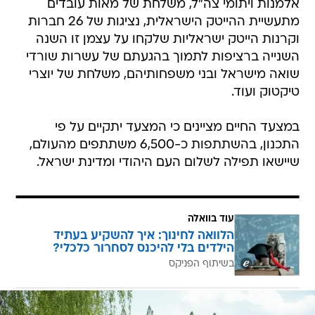
אלמנות ויתומי צה"ל, משלחת של מאות עובדים
מתעשיית ההייטק הישראלית, נציגות של 26 חברות
וקרנות הייטק ישראליות שלקחו על עצמן זו השנה
השנייה ברציפות לתמוך בהגעתם של עשרות שורדי
שואה מישראל ובני משפחותיהם, משלחת של יוצרי
טיקטוק ועוד.
במצעד החיים מציינים כי המצעד יתקיים על פי
התכנון, בהשתתפות כ-6,500 משתתפים מהעולם,
שיישאו תפילה לשלום העם היהודי ומדינת ישראל.
עוד בוואלה
הלוואה לחינוך: איך להשקיע בעתיד
הילדים בלי להיכנס לסחרור כלכלי?
בשיתוף הפניקס