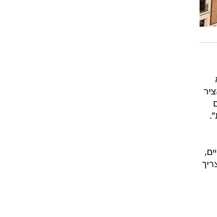
ציר
.
ים,
ריך