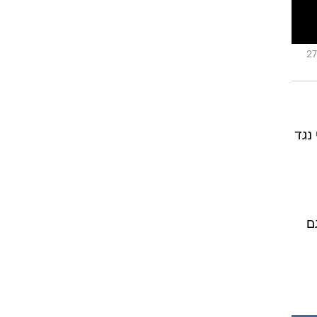
תיעוד ברשתות חברתיות לפי סעיף 27
נגד
ם