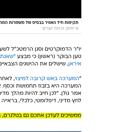
תקיפות חיל האוויר בבסיס של משמרות המהפכה באספה
א' לחוק זכויות יוצרים
יו"ר הדמוקרטים וסגן הרמטכ"ל לשע
טען הבוקר (ראשון) כי מבצע
"שאגת 
איראן
, שישלים את ההישגים הצבאיים. 
"
המערכה באש קרובה למיצוי
, לאחר
המערכה היא בזבוז תחמושת וכסף. אנ
אמר גולן. "לכן חייב להיות מהלך מד
לחץ מדיני, דיפלומטי, כלכלי, בראייה 
ממשיכים לעדכן אתכם גם בטלגרם,
ה