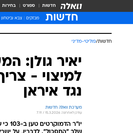
חדשות
ספורט
בחירות
חדשות
מבזקים
צבא וביטחון
חדשות
/
פוליטי-מדיני
יאיר גולן: ה
למיצוי - צריך
נגד איראן
מערכת וואלה חדשות
עודכן לאחרונה: 15.3.2026 / 7:11
יו"ר ה
שלב "התסכול". לדבריו, על ישר