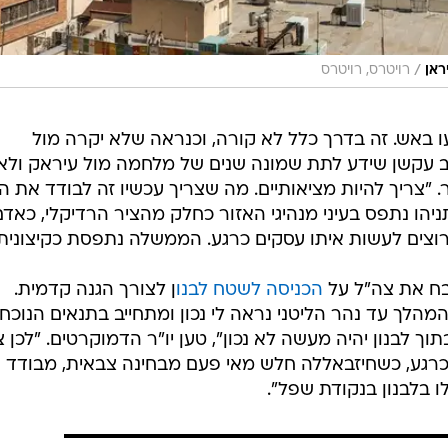
/
ראן
רויטרס, רויטרס
 באש. זה בדרך כלל לא קורה, וכנראה שלא יקרה מול
יב עקשן שידע לתת שמונה שנים של מלחמה מול עיראק ולא
 "צריך להיות מציאותיים. מה שצריך עכשיו זה לבודד את ה
ניהו נתפס בעיני מנהיגי האזור כחלק מהציר הרדיקלי, כאדם
וצים לעשות איתו עסקים כרגע. הממשלה נתפסת כקיצונית"
יבח את צה"ל על
הכניסה לשטח לבנו
ן לצורך הגנה קדמית.
המהלך עד נהר הליטני נראה לי נכון ומתחייב בתנאים הנוכחי
 לבנון יהיה מעשה לא נכון", טען יו"ר הדמוקרטים. "לכן צ
 כרגע, כשחיזבאללה חלש מאי פעם מבחינה צבאית, מבודד
 בלבנון בנקודת שפל".