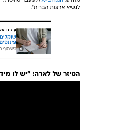
מחדש,
חגגה ב-X
(לשעבר טוויטר): "
לנשיא ארצות הברית".
עוד בוואל
שוקלים 
פיננסים
בשיתוף ה
הטיזר של לארה: "יש לו מיד