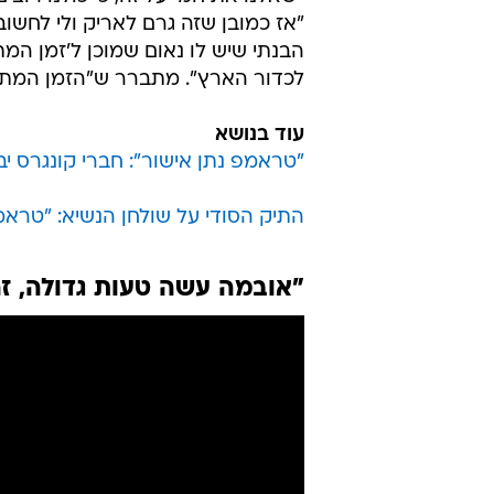
"אז כמובן שזה גרם לאריק ולי לחשו
הבנתי שיש לו נאום שמוכן ל'זמן המת
לכדור הארץ". מתברר ש"הזמן המתא
עוד בנושא
"טראמפ נתן אישור": חברי קונגרס יב
התיק הסודי על שולחן הנשיא: "טראמפ
"אובמה עשה טעות גדולה, זה