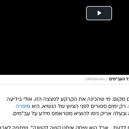
/
ל העב"מים
UAPJames
קום. מי שהכינה את הקרקע לפצצה הזו, אולי בידיעה
ק ימים ספורים לפני הציוץ של הנשיא, היא
סיפרה
 ובעלה אריק ניסו להוציא מטראמפ מידע על עב"מים.
ים לדעת... אבל הוא שיחק איתנו קשה להשגה", שיתפה לארה