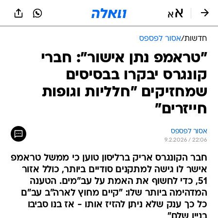
חדשות
/
אסור לפספס
"טראמפ נתן אישור": חברי
קונגרס יבקרו בבסיסים
שמחזיקים "חלליות וגופות
חייזרים"
אסור לפספס
9.2.2026 / 22:06
חבר הקונגרס אריק ברליסון טוען כי ממשל טראמפ
אישר לו גישה למתקנים סודיים ביותר, כולל אזור
51, כדי לחשוף את האמת על עב"מים. הטענה
המדהימה ביותר שלו: "קיים מחוץ לארה"ב עב"ם
כל כך ענק שלא ניתן להזיז אותו - אז בנו סביבו
בניין שלם"