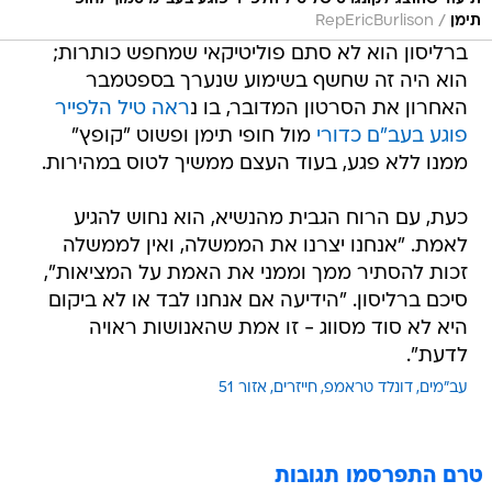
/
תימן
RepEricBurlison
ברליסון הוא לא סתם פוליטיקאי שמחפש כותרות;
הוא היה זה שחשף בשימוע שנערך בספטמבר
האחרון את הסרטון המדובר, בו נ
ראה טיל הלפייר
פוגע בעב"ם כדורי
מול חופי תימן ופשוט "קופץ"
ממנו ללא פגע, בעוד העצם ממשיך לטוס במהירות.
כעת, עם הרוח הגבית מהנשיא, הוא נחוש להגיע
לאמת. "אנחנו יצרנו את הממשלה, ואין לממשלה
זכות להסתיר ממך וממני את האמת על המציאות",
סיכם ברליסון. "הידיעה אם אנחנו לבד או לא ביקום
היא לא סוד מסווג - זו אמת שהאנושות ראויה
לדעת".
עב"מים
דונלד טראמפ
חייזרים
אזור 51
טרם התפרסמו תגובות