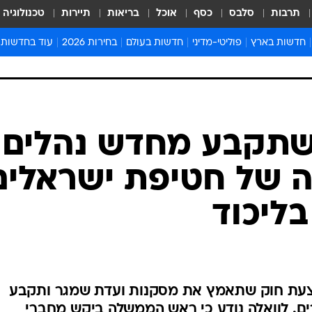
תרבות
סלבס
כסף
אוכל
בריאות
תיירות
טכנולוגיה
חדשות בארץ
פוליטי-מדיני
חדשות בעולם
בחירות 2026
עוד בחדשות
אירועים בארץ
פוליטיקה וממשל
המזרח התיכון
דעות ופרשנויו
חדשות פלילים ומשפט
יחסי חוץ
אירופה
סרי ושלזינגר
חינוך
אמריקה
פרויקטים מיוח
ישראלים בחו"ל
אסיה והפסיפיק
אסור לפספס
שתקבע מחדש נהלים
בריאות
אפריקה
מדע וסביבה
 של חטיפת ישראלים
חברה ורווחה
הנחיות פיקוד 
ארכיון מדורים
בליכוד
זמני כניסת ש
לוח חופשות וח
לוח שנה
חדשות יהדות
צעת חוק שתאמץ את מסקנות ועדת שמגר ותקבע
חדשות המשפ
ים. לוואלה נודע כי ראש הממשלה ביקש מחברי