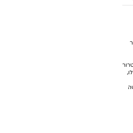
ר
טרור
ו,
ה