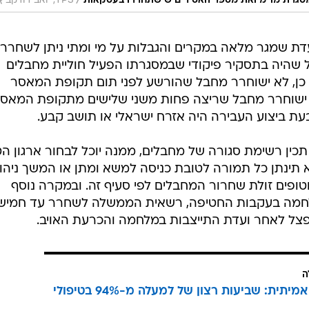
/
סגרת מו"מ ואת מספר האסירים שישתחררו בעסקאות
TPS, יואב דודקביץ
ת שמגר מלאה במקרים והגבלות על מי ומתי ניתן לשחרר
שהיה בתסקיר פיקודי שבמסגרתו הפעיל חוליית מחבלים
 כן, לא ישוחרר מחבל שהורשע לפני תום תקופת המאסר
לא ישוחרר מחבל שריצה פחות משני שלישים מתקופת המאס
עת ביצוע העבירה היה אזרח ישראלי או תושב קבע.
כין רשימת סגורה של מחבלים, ממנה יוכל לבחור ארגון ה
תינתן כל תמורה לטובת כניסה למשא ומתן או המשך ניהול
ופים זולת שחרור המחבלים לפי סעיף זה. ובמקרה נוסף
מלחמה בעקבות החטיפה, רשאית הממשלה לשחרר עד חמיש
צל לאחר ועדת התייצבות במלחמה והכרעת האויב.
ה
הצלחה אמיתית: שביעות רצון של למעלה מ-94% בטיפולי