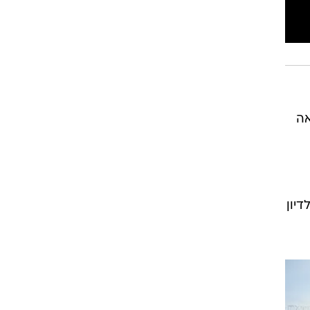
אה
יון