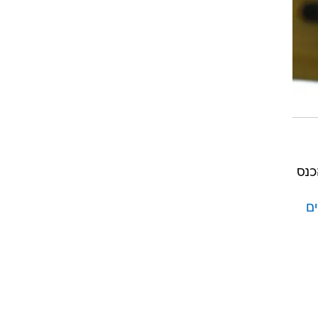
כנס
ם