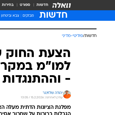
חדשות
ספורט
בחירות
חדשות
מבזקים
צבא וביטחון
חדשות
/
פוליטי-מדיני
הצעת החוק 
למו"מ במקרה
- וההתנגדות 
יהודה שלזינגר
עודכן לאחרונה: 15.2.2026 / 13:05
מפלגת הציונות הדתית מעלה ה
הגבלות ברורות על שחרור אסיר