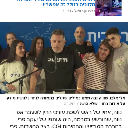
טלווזיה בזול? זה אפשרי!
בשיתוף וואלה פייבר
אלי אלבג שנווה גבה ממנו כמיליון שקלים בתמורה לניסיון להשיג מידע
/
על אודות בתו - שלא הושג
רויטרס
נווה, אחיו של ראש לשכת עורכי הדין לשעבר אפי
נווה, שהורשע במרמה, היה שותפו של יעקב פרי
בחברת המודיעין והחקירות CGI. בצל החשדות, פרי