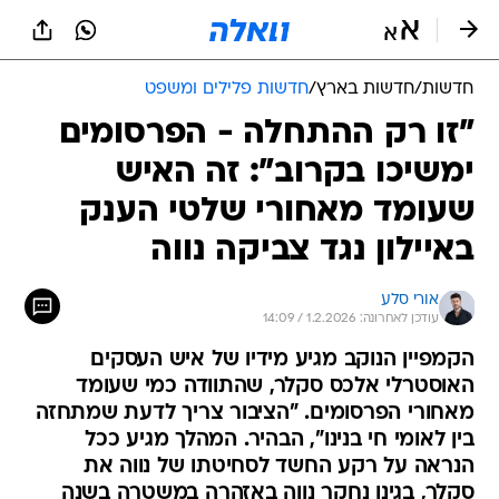
חדשות
/
חדשות בארץ
/
חדשות פלילים ומשפט
"זו רק ההתחלה - הפרסומים
ימשיכו בקרוב": זה האיש
שעומד מאחורי שלטי הענק
באיילון נגד צביקה נווה
אורי סלע
עודכן לאחרונה: 1.2.2026 / 14:09
הקמפיין הנוקב מגיע מידיו של איש העסקים
האוסטרלי אלכס סקלר, שהתוודה כמי שעומד
מאחורי הפרסומים. "הציבור צריך לדעת שמתחזה
בין לאומי חי בנינו", הבהיר. המהלך מגיע ככל
הנראה על רקע החשד לסחיטתו של נווה את
סקלר, בגינו נחקר נווה באזהרה במשטרה בשנה