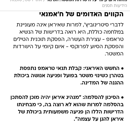
/
מזהה איום קיומי על הישרדות המשטר. חמינאי
אתר רשמי, סוכנות
הידיעות תסנים
הקווים האדומים של ח'אמנאי
לדברי סיטרינוביץ', למרות שאיראן אינה מעוניינת
במלחמה כוללת, היא רואה בדרישות של הנשיא
טראמפ - עצירת העשרה, הפסקת תוכנית הטילים
והפסקת הסיוע לפרוקסי - איום קיומי על הישרדות
המשטר.
• החשש האיראני: קבלת תנאי טראמפ נתפסת
בטהרן כשינוי משטר בפועל ופגיעה אנושה ביכולת
ההגנה של המדינה.
• הסיכון להסלמה: "מנהיג איראן יהיה מוכן להסתכן
בהסלמה למרות שהוא לא רוצה בה, כי מבחינתו
הדרישות הללו הן פגיעה משמעותית ביכולת של
איראן להגן על עצמה".