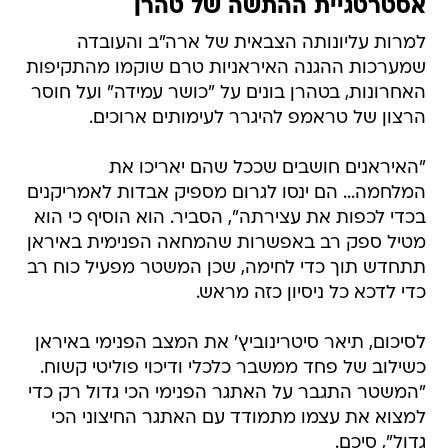
אסטרטגיית ההתשה של טהרן
למרות עליונותה הצבאית של ארה"ב והעובדה
שמערכות ההגנה האיראניות טרם שוקמו מהתקיפות
האחרונות, בטהרן בונים על "כושר עמידה" ועל חוסר
הרצון של טראמפ להיגרר לעימותים ארוכים.
"האיראנים חושבים שככל שהם יאריכו את
המלחמה... הם ינסו לגרום מספיק אבדות לאמריקנים
בכדי לכפות את עצירתה", הסביר. הוא הוסיף כי הוא
מטיל ספק רב באפשרות שהמחאה הפנימית באיראן
תתחדש תוך כדי לחימה, שכן המשטר מפעיל כוח רב
כדי לדכא כל ניסיון כזה מראש.
לסיכום, תיאר סיטרינוביץ' את המצב הפנימי באיראן
כשילוב של פחד ממשבר כלכלי ודיכוי פוליטי קשוח.
"המשטר התגבר על האתגר הפנימי הכי גדול רק כדי
למצוא את עצמו מתמודד עם האתגר החיצוני הכי
גדול", סיכם.